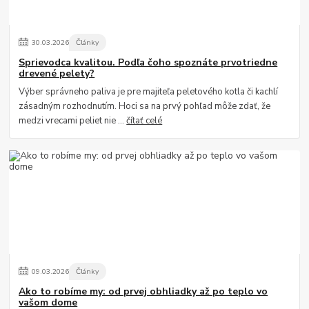
30
.
03
.
2026
Články
Sprievodca kvalitou. Podľa čoho spoznáte prvotriedne
drevené pelety?
Výber správneho paliva je pre majiteľa peletového kotla či kachlí
zásadným rozhodnutím. Hoci sa na prvý pohľad môže zdať, že
medzi vrecami peliet nie ...
čítať celé
09
.
03
.
2026
Články
Ako to robíme my: od prvej obhliadky až po teplo vo
vašom dome