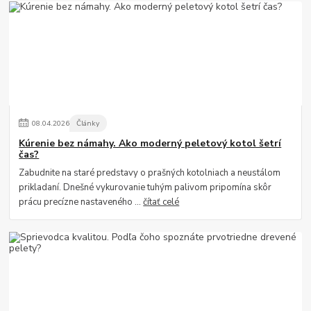
08
.
04
.
2026
Články
Kúrenie bez námahy. Ako moderný peletový kotol šetrí
čas?
Zabudnite na staré predstavy o prašných kotolniach a neustálom
prikladaní. Dnešné vykurovanie tuhým palivom pripomína skôr
prácu precízne nastaveného ...
čítať celé