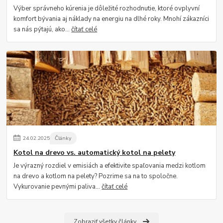
Výber správneho kúrenia je dôležité rozhodnutie, ktoré ovplyvní
komfort bývania aj náklady na energiu na dlhé roky. Mnohí zákazníci
sa nás pýtajú, ako...
čítať celé
24
.
02
.
2025
Články
Kotol na drevo vs. automatický kotol na pelety
Je výrazný rozdiel v emisiách a efektivite spaľovania medzi kotlom
na drevo a kotlom na pelety? Pozrime sa na to spoločne.
Vykurovanie pevnými paliva...
čítať celé
Zobraziť všetky články