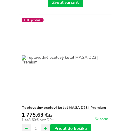
Zvoliť variant
TOP produkt
Teplovodný oceľový kotol MAGA D23 | Premium
1 775,63 €
/
ks
Skladom
1 443,60 €
bez DPH
Pridať do košíka