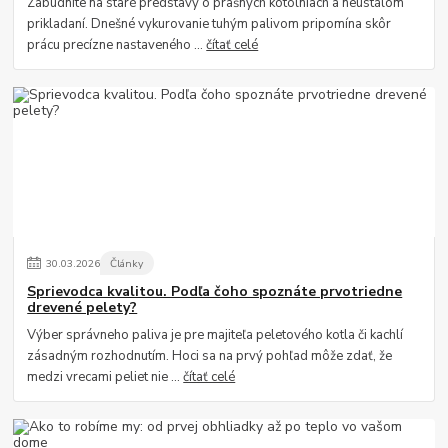
Zabudnite na staré predstavy o prašných kotolniach a neustálom
prikladaní. Dnešné vykurovanie tuhým palivom pripomína skôr
prácu precízne nastaveného ...
čítať celé
30
.
03
.
2026
Články
Sprievodca kvalitou. Podľa čoho spoznáte prvotriedne
drevené pelety?
Výber správneho paliva je pre majiteľa peletového kotla či kachlí
zásadným rozhodnutím. Hoci sa na prvý pohľad môže zdať, že
medzi vrecami peliet nie ...
čítať celé