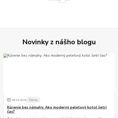
Novinky z nášho blogu
08
.
04
.
2026
Články
Kúrenie bez námahy. Ako moderný peletový kotol šetrí
čas?