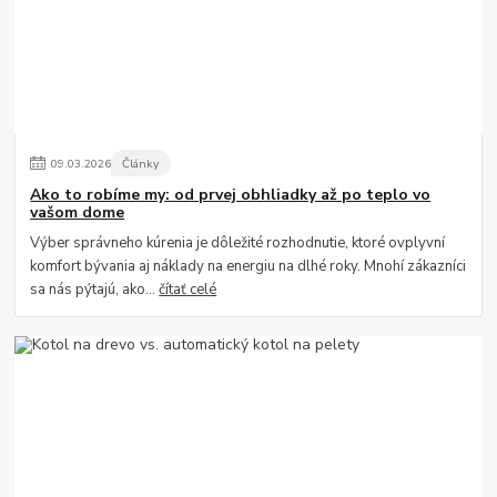
09
.
03
.
2026
Články
Ako to robíme my: od prvej obhliadky až po teplo vo
vašom dome
Výber správneho kúrenia je dôležité rozhodnutie, ktoré ovplyvní
komfort bývania aj náklady na energiu na dlhé roky. Mnohí zákazníci
sa nás pýtajú, ako...
čítať celé