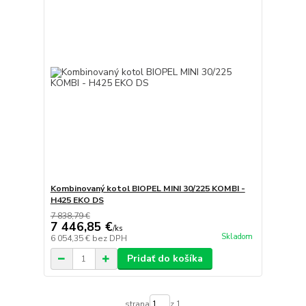
Kombinovaný kotol BIOPEL MINI 30/225 KOMBI -
H425 EKO DS
7 838,79 €
7 446,85 €
/
ks
Skladom
6 054,35 €
bez DPH
Pridať do košíka
strana
z 1