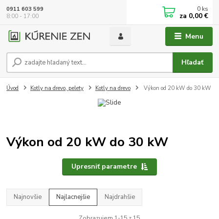
0
ks
0911 603 599
za
0,00 €
8:00 - 17:00
Menu
Hľadať
Úvod
Kotly na drevo, pelety
Kotly na drevo
Výkon od 20 kW do 30 kW
Výkon od 20 kW do 30 kW
Upresniť parametre
Najnovšie
Najlacnejšie
Najdrahšie
Zobrazujem 1-15 z 15