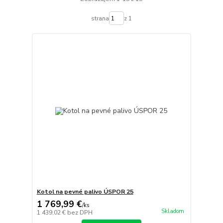
strana
z 1
Kotol na pevné palivo ÚSPOR 25
1 769,99 €
/
ks
Skladom
1 439,02 €
bez DPH