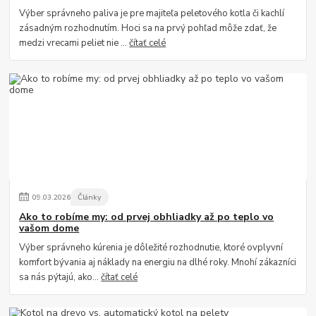
Výber správneho paliva je pre majiteľa peletového kotla či kachlí
zásadným rozhodnutím. Hoci sa na prvý pohľad môže zdať, že
medzi vrecami peliet nie ...
čítať celé
09
.
03
.
2026
Články
Ako to robíme my: od prvej obhliadky až po teplo vo
vašom dome
Výber správneho kúrenia je dôležité rozhodnutie, ktoré ovplyvní
komfort bývania aj náklady na energiu na dlhé roky. Mnohí zákazníci
sa nás pýtajú, ako...
čítať celé