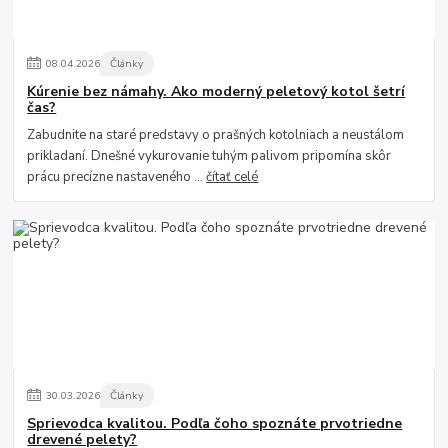
08
.
04
.
2026
Články
Kúrenie bez námahy. Ako moderný peletový kotol šetrí
čas?
Zabudnite na staré predstavy o prašných kotolniach a neustálom
prikladaní. Dnešné vykurovanie tuhým palivom pripomína skôr
prácu precízne nastaveného ...
čítať celé
30
.
03
.
2026
Články
Sprievodca kvalitou. Podľa čoho spoznáte prvotriedne
drevené pelety?