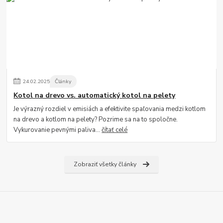
24
.
02
.
2025
Články
Kotol na drevo vs. automatický kotol na pelety
Je výrazný rozdiel v emisiách a efektivite spaľovania medzi kotlom
na drevo a kotlom na pelety? Pozrime sa na to spoločne.
Vykurovanie pevnými paliva...
čítať celé
Zobraziť všetky články