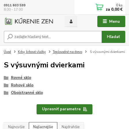
0
ks
0911 603 599
za
0,00 €
8:00 - 17:00
Menu
Hľadať
Úvod
Krby, krbové vložky
Teplovodné na drevo
S výsuvnými dvierkami
S výsuvnými dvierkami
Rovné sklo
Rohové sklo
Obojstranné sklo
Upresniť parametre
Najnovšie
Najlacnejšie
Najdrahšie