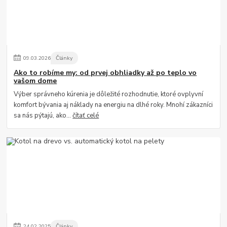
09
.
03
.
2026
Články
Ako to robíme my: od prvej obhliadky až po teplo vo
vašom dome
Výber správneho kúrenia je dôležité rozhodnutie, ktoré ovplyvní
komfort bývania aj náklady na energiu na dlhé roky. Mnohí zákazníci
sa nás pýtajú, ako...
čítať celé
24
.
02
.
2025
Články