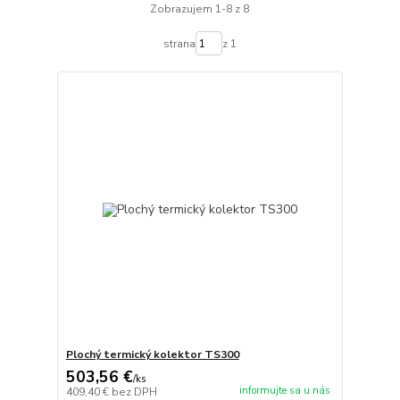
Zobrazujem 1-8 z 8
strana
z 1
Plochý termický kolektor TS300
503,56 €
/
ks
informujte sa u nás
409,40 €
bez DPH