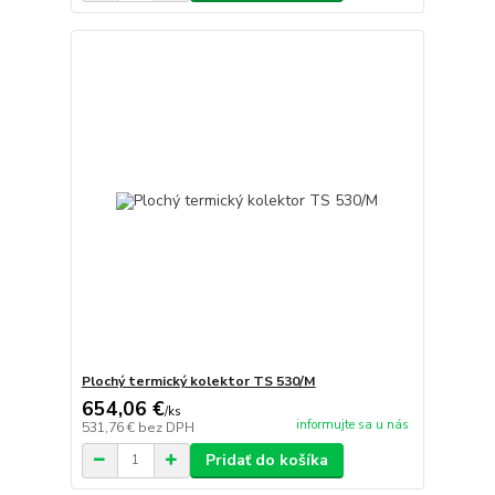
Plochý termický kolektor TS 530/M
654,06 €
/
ks
informujte sa u nás
531,76 €
bez DPH
Pridať do košíka