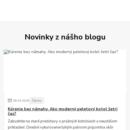
Novinky z nášho blogu
08
.
04
.
2026
Články
Kúrenie bez námahy. Ako moderný peletový kotol šetrí
čas?
Zabudnite na staré predstavy o prašných kotolniach a neustálom
prikladaní. Dnešné vykurovanie tuhým palivom pripomína skôr