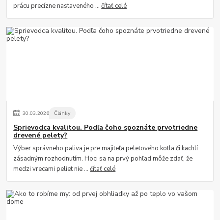
prácu precízne nastaveného ...
čítať celé
30
.
03
.
2026
Články
Sprievodca kvalitou. Podľa čoho spoznáte prvotriedne
drevené pelety?
Výber správneho paliva je pre majiteľa peletového kotla či kachlí
zásadným rozhodnutím. Hoci sa na prvý pohľad môže zdať, že
medzi vrecami peliet nie ...
čítať celé