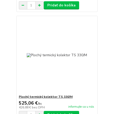
Pridať do košíka
Plochý termický kolektor TS 330/M
525,06 €
/
ks
informujte sa u nás
426,88 €
bez DPH