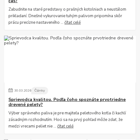
čas?
Zabudnite na staré predstavy o prašných kotolniach a neustálom
prikladaní. Dnešné vykurovanie tuhým palivom pripomína skôr
prácu precízne nastaveného ...
čítať celé
30
.
03
.
2026
Články
Sprievodca kvalitou. Podľa čoho spoznáte prvotriedne
drevené pelety?
Výber správneho paliva je pre majiteľa peletového kotla či kachlí
zásadným rozhodnutím. Hoci sa na prvý pohľad môže zdať, že
medzi vrecami peliet nie ...
čítať celé