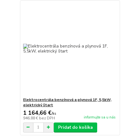
Elektrocentrála benzínová a plynová 1F, 5,5kW,
elektrický štart
1 164,66 €
/
ks
informujte sa u nás
946,88 €
bez DPH
Pridať do košíka