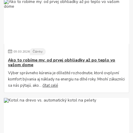
09
.
03
.
2026
Články
Ako to robíme my: od prvej obhliadky až po teplo vo
vašom dome
Výber správneho kúrenia je dôležité rozhodnutie, ktoré ovplyvní
komfort bývania aj náklady na energiu na dlhé roky. Mnohí zákazníci
sa nás pýtajú, ako...
čítať celé