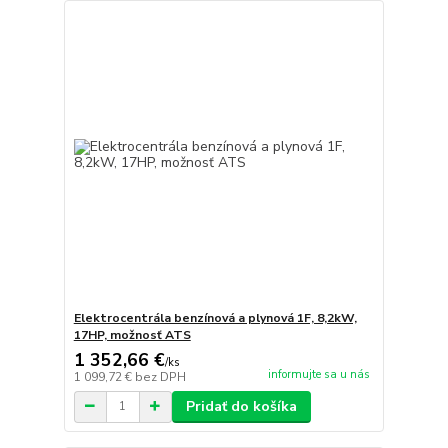
Elektrocentrála benzínová a plynová 1F, 8,2kW,
17HP, možnosť ATS
1 352,66 €
/
ks
informujte sa u nás
1 099,72 €
bez DPH
Pridať do košíka