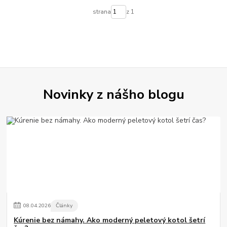
strana
z 1
Novinky z nášho blogu
08
.
04
.
2026
Články
Kúrenie bez námahy. Ako moderný peletový kotol šetrí