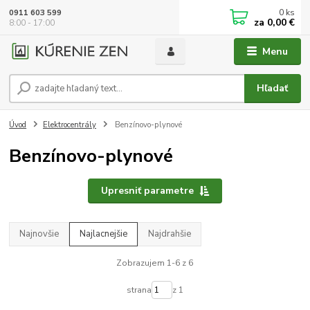
0
ks
0911 603 599
za
0,00 €
8:00 - 17:00
Menu
Hľadať
Úvod
Elektrocentrály
Benzínovo-plynové
Benzínovo-plynové
Upresniť parametre
Najnovšie
Najlacnejšie
Najdrahšie
Zobrazujem 1-6 z 6
strana
z 1