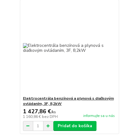
Elektrocentrála benzínová a plynová s diaľkovým
ovládaním, 3F, 8,2kW
1 427,86 €
/
ks
informujte sa u nás
1 160,86 €
bez DPH
Pridať do košíka