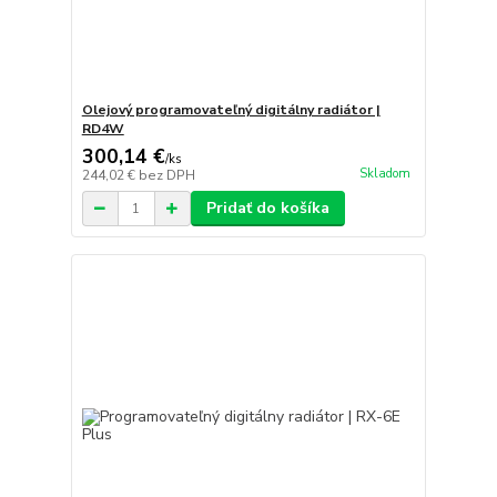
Olejový programovateľný digitálny radiátor |
RD4W
300,14 €
/
ks
Skladom
244,02 €
bez DPH
Pridať do košíka