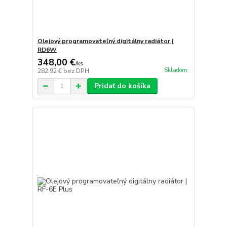
Olejový programovateľný digitálny radiátor |
RD6W
348,00 €
/
ks
Skladom
282,92 €
bez DPH
Pridať do košíka