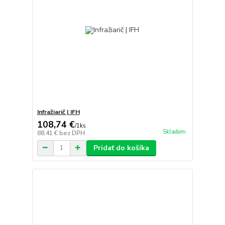
Infražiarič | IFH
108,74 €
/
1ks
Skladom
88,41 €
bez DPH
Pridať do košíka