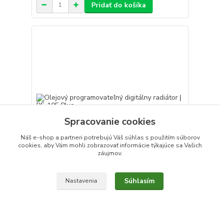
Pridať do košíka
Spracovanie cookies
Náš e-shop a partneri potrebujú Váš
súhlas
s použitím súborov
cookies, aby Vám mohli zobrazovať informácie týkajúce sa Vašich
záujmov.
Súhlasím
Nastavenia
Olejový programovateľný digitálny radiátor | RF-
10E Plus
478,49 €
/
ks
Skladom
389,02 €
bez DPH