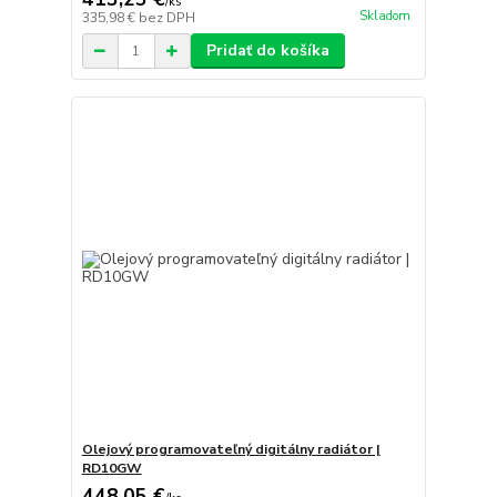
/
ks
Skladom
335,98 €
bez DPH
Pridať do košíka
Olejový programovateľný digitálny radiátor |
RD10GW
448,05 €