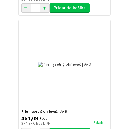
Pridať do košíka
Priemyselný ohrievač | A-9
461,09 €
/
ks
Skladom
374,87 €
bez DPH