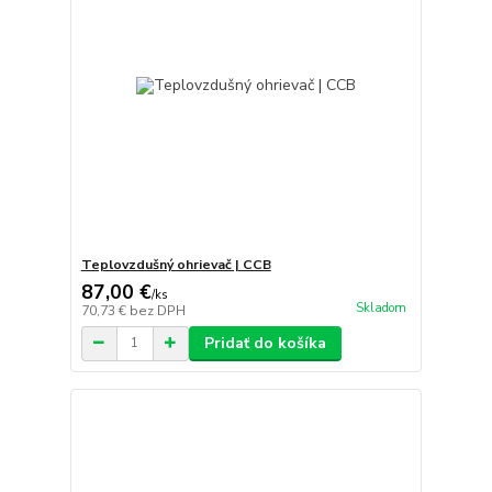
Teplovzdušný ohrievač | CCB
87,00 €
/
ks
Skladom
70,73 €
bez DPH
Pridať do košíka