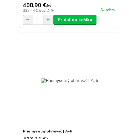
408,90 €
/
ks
Skladom
332,44 €
bez DPH
Pridať do košíka
Priemyselný ohrievač | A-6
413,24 €