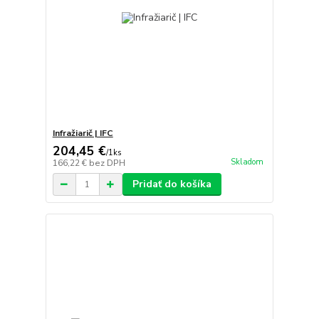
Infražiarič | IFC
204,45 €
/
1ks
Skladom
166,22 €
bez DPH
Pridať do košíka