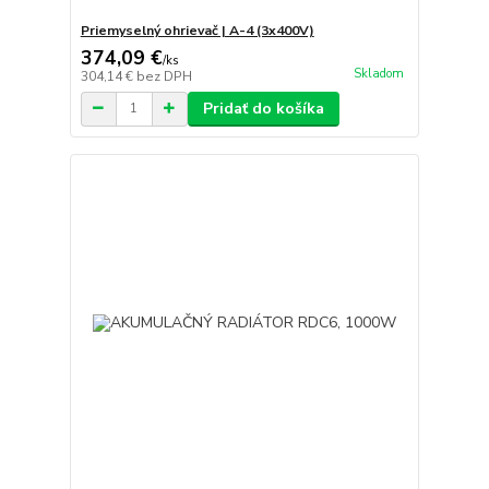
Priemyselný ohrievač | A-4 (3x400V)
374,09 €
/
ks
Skladom
304,14 €
bez DPH
Pridať do košíka