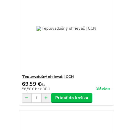
Teplovzdušný ohrievač | CCN
69,59 €
/
ks
Skladom
56,58 €
bez DPH
Pridať do košíka