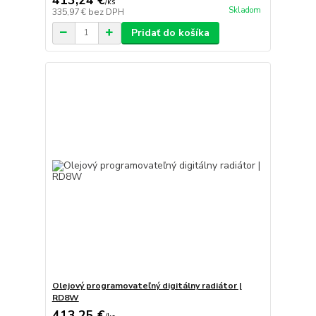
/
ks
Skladom
335,97 €
bez DPH
Pridať do košíka
Olejový programovateľný digitálny radiátor |
RD8W
413,25 €