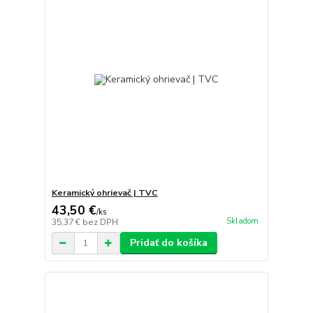
Keramický ohrievač | TVC
43,50 €
/
ks
Skladom
35,37 €
bez DPH
Pridať do košíka