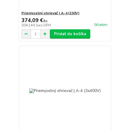
Priemyselný ohrievač | A-4 (230V)
374,09 €
/
ks
Skladom
304,14 €
bez DPH
Pridať do košíka