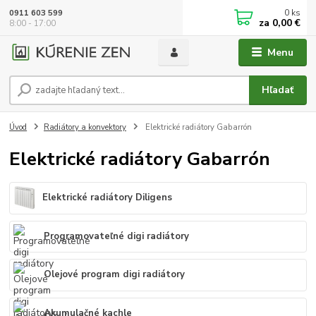
0
ks
0911 603 599
za
0,00 €
8:00 - 17:00
Menu
Hľadať
Úvod
Radiátory a konvektory
Elektrické radiátory Gabarrón
Elektrické radiátory Gabarrón
Elektrické radiátory Diligens
Programovateľné digi radiátory
Olejové program digi radiátory
Akumulačné kachle