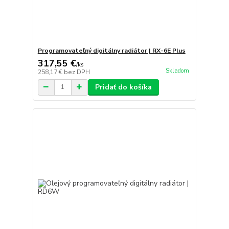
Programovateľný digitálny radiátor | RX-6E Plus
317,55 €
/
ks
Skladom
258,17 €
bez DPH
Pridať do košíka