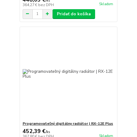
/
ks
Skladom
364,27 €
bez DPH
Pridať do košíka
Programovateľný digitálny radiátor | RX-12E Plus
452,39 €
/
ks
Skladom
367,80 €
bez DPH