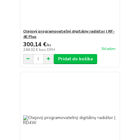
Olejový programovateľný digitálny radiátor | RF-
4E Plus
300,14 €
/
ks
Skladom
244,02 €
bez DPH
Pridať do košíka