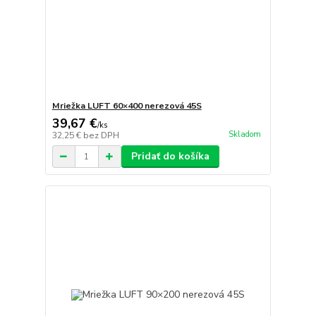
Mriežka LUFT 60×400 nerezová 45S
39,67 €
/
ks
Skladom
32,25 €
bez DPH
Pridať do košíka