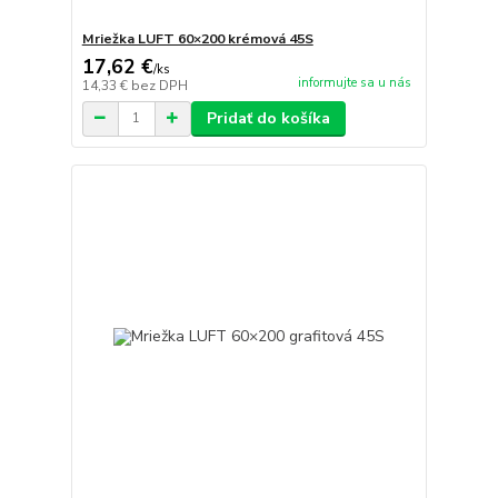
Mriežka LUFT 60×200 krémová 45S
17,62 €
/
ks
informujte sa u nás
14,33 €
bez DPH
Pridať do košíka