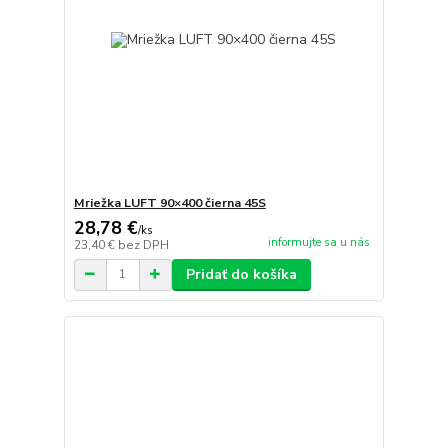
Mriežka LUFT 90×400 čierna 45S
28,78 €
/
ks
informujte sa u nás
23,40 €
bez DPH
Pridať do košíka