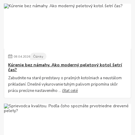
08
.
04
.
2026
Články
Kúrenie bez námahy. Ako moderný peletový kotol šetrí
čas?
Zabudnite na staré predstavy o prašných kotolniach a neustálom
prikladaní. Dnešné vykurovanie tuhým palivom pripomína skôr
prácu precízne nastaveného ...
čítať celé