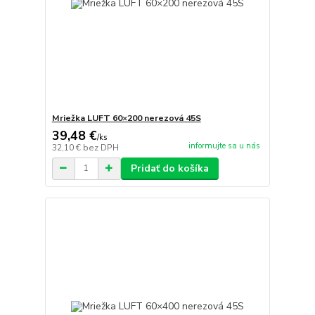
Mriežka LUFT 60×200 nerezová 45S
39,48 €
/
ks
informujte sa u nás
32,10 €
bez DPH
Pridať do košíka