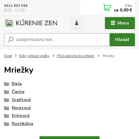
0
ks
0911 603 599
za
0,00 €
8:00 - 17:00
Menu
Hľadať
Úvod
Krby, krbové vložky
Príslušenstvo ku krbom
Mriežky
Mriežky
Biela
Čierna
Grafitová
Nerezová
Krémová
Rustikálna