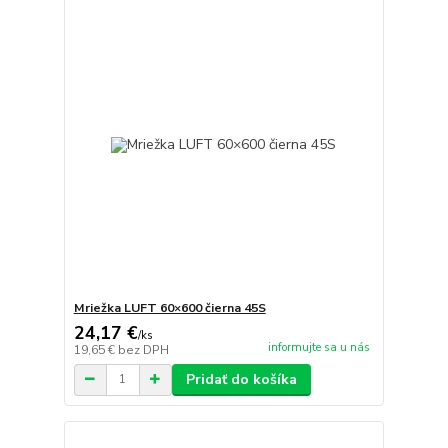
Mriežka LUFT 60×600 čierna 45S
24,17 €
/
ks
informujte sa u nás
19,65 €
bez DPH
Pridať do košíka