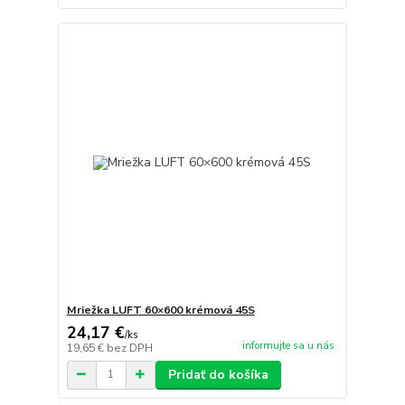
Mriežka LUFT 60×600 krémová 45S
24,17 €
/
ks
informujte sa u nás
19,65 €
bez DPH
Pridať do košíka