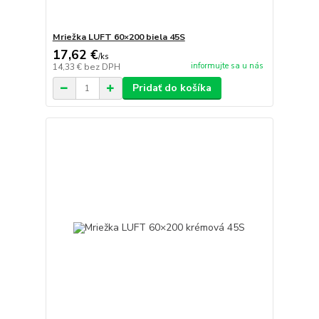
Mriežka LUFT 60×200 biela 45S
17,62 €
/
ks
informujte sa u nás
14,33 €
bez DPH
Pridať do košíka