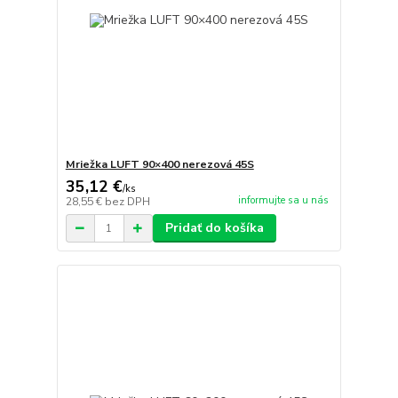
Mriežka LUFT 90×400 nerezová 45S
35,12 €
/
ks
informujte sa u nás
28,55 €
bez DPH
Pridať do košíka