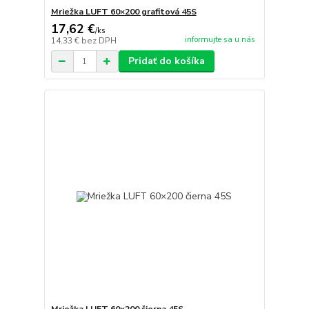
Mriežka LUFT 60×200 grafitová 45S
17,62 €
/
ks
informujte sa u nás
14,33 €
bez DPH
Pridať do košíka
Mriežka LUFT 60×200 čierna 45S