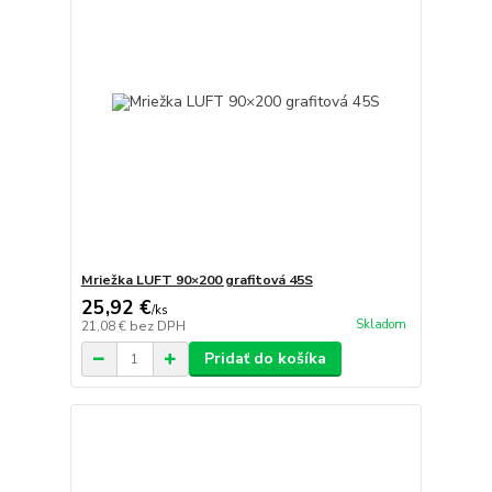
Mriežka LUFT 90×200 grafitová 45S
25,92 €
/
ks
Skladom
21,08 €
bez DPH
Pridať do košíka