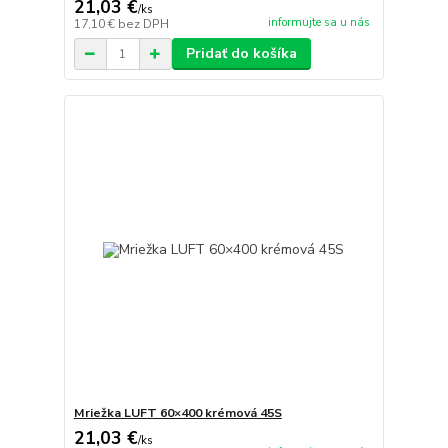
21,03 €
/
ks
informujte sa u nás
17,10 €
bez DPH
Pridať do košíka
Mriežka LUFT 60×400 krémová 45S
21,03 €
/
ks