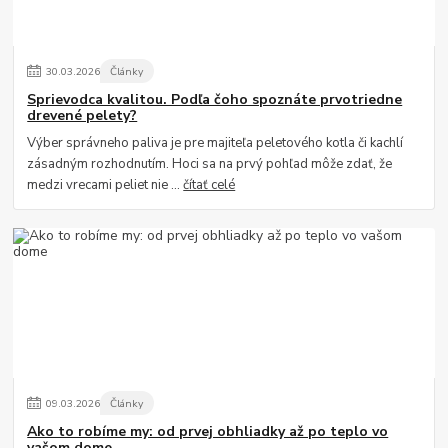
30
.
03
.
2026
Články
Sprievodca kvalitou. Podľa čoho spoznáte prvotriedne
drevené pelety?
Výber správneho paliva je pre majiteľa peletového kotla či kachlí
zásadným rozhodnutím. Hoci sa na prvý pohľad môže zdať, že
medzi vrecami peliet nie ...
čítať celé
09
.
03
.
2026
Články
Ako to robíme my: od prvej obhliadky až po teplo vo
vašom dome