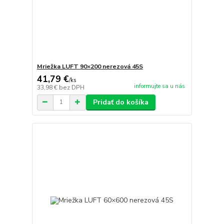
Mriežka LUFT 90×200 nerezová 45S
41,79 €
/
ks
informujte sa u nás
33,98 €
bez DPH
Pridať do košíka