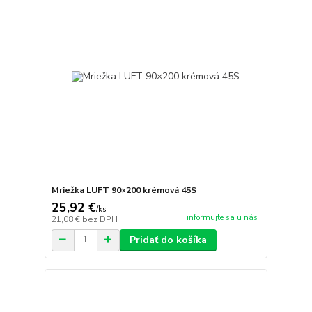
Mriežka LUFT 90×200 krémová 45S
25,92 €
/
ks
informujte sa u nás
21,08 €
bez DPH
Pridať do košíka