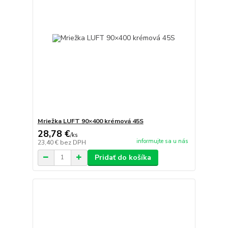
Mriežka LUFT 90×400 krémová 45S
28,78 €
/
ks
informujte sa u nás
23,40 €
bez DPH
Pridať do košíka