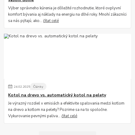
Výber správneho kúrenia je dôležité rozhodnutie, ktoré ovplyvní
komfort bývania aj náklady na energiu na dlhé roky. Mnohí zákazníci
sa nás pýtajú, ako...
čítať celé
24
.
02
.
2025
Články
Kotol na drevo vs. automatický kotol na pelety
Je výrazný rozdiel v emisiách a efektivite spaľovania medzi kotlom
na drevo a kotlom na pelety? Pozrime sa na to spoločne.
Vykurovanie pevnými paliva...
čítať celé