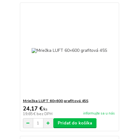
Mriežka LUFT 60×600 grafitová 45S
24,17 €
/
ks
informujte sa u nás
19,65 €
bez DPH
Pridať do košíka