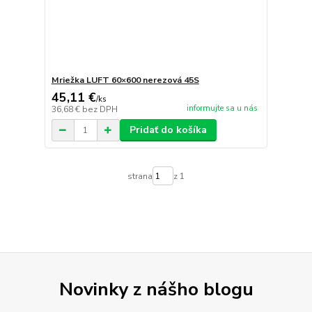
Mriežka LUFT 60×600 nerezová 45S
45,11 €
/
ks
informujte sa u nás
36,68 €
bez DPH
Pridať do košíka
strana
z 1
Novinky z nášho blogu