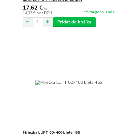
17,62 €
/
ks
informujte sa u nás
14,33 €
bez DPH
Pridať do košíka
Mriežka LUFT 60×400 biela 45S