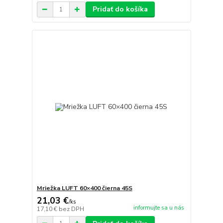
Pridať do košíka
Mriežka LUFT 60×400 čierna 45S
21,03 €
/
ks
informujte sa u nás
17,10 €
bez DPH