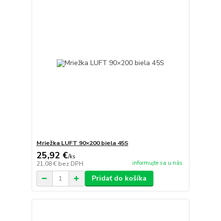
Mriežka LUFT 90×200 biela 45S
25,92 €
/
ks
informujte sa u nás
21,08 €
bez DPH
Pridať do košíka