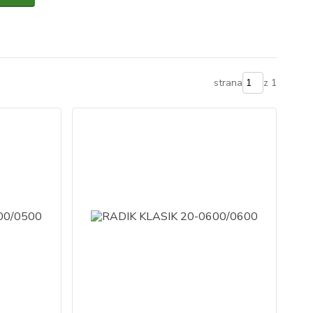
strana
z 1