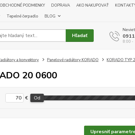
OBCHODNÉ PODMIENKY
DOPRAVA
AKO NAKUPOVAŤ
KONTAKT
y
Tepelné čerpadlo
BLOG
Neviet
Hľadať
0911
8:00 -
adiátory a konvektory
Panelové radiátory KORADO
KORADO TYP 
ADO 20 0600
€
Od
Upresniť parametr