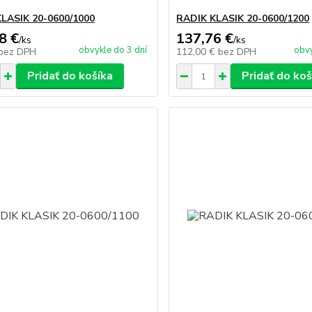
LASIK 20-0600/1000
RADIK KLASIK 20-0600/1200
8 €
137,76 €
/
ks
/
ks
obvykle do 3 dní
obvy
bez DPH
112,00 €
bez DPH
Pridať do košíka
Pridať do koš