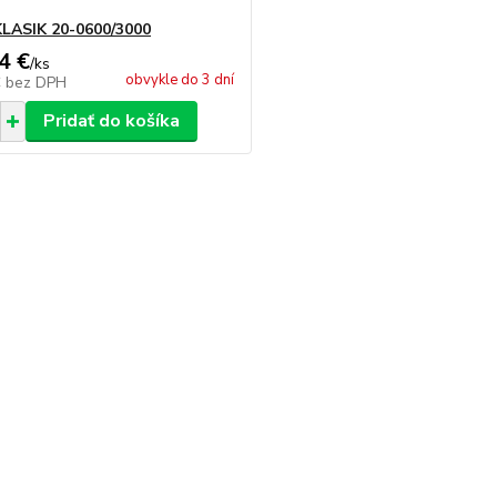
LASIK 20-0600/3000
4 €
/
ks
obvykle do 3 dní
€
bez DPH
Pridať do košíka