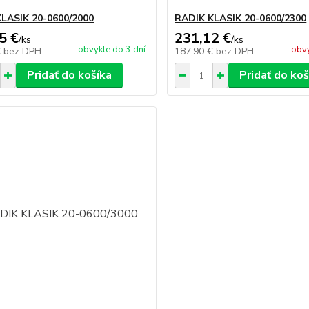
LASIK 20-0600/2000
RADIK KLASIK 20-0600/2300
5 €
231,12 €
/
ks
/
ks
obvykle do 3 dní
obvy
€
bez DPH
187,90 €
bez DPH
Pridať do košíka
Pridať do koš