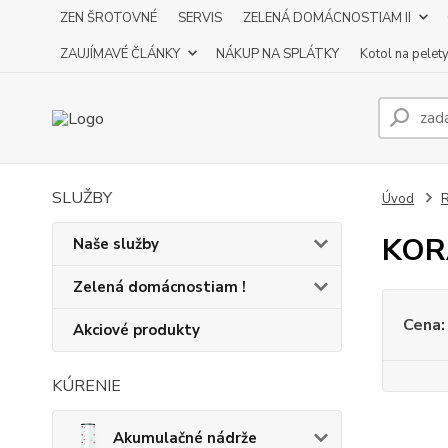
ZEN ŠROTOVNÉ
SERVIS
ZELENÁ DOMÁCNOSTIAM II
ZAUJÍMAVÉ ČLÁNKY
NÁKUP NA SPLÁTKY
Kotol na pelet
SLUŽBY
Úvod
R
KOR
Naše služby
Zelená domácnostiam !
Cena:
Akciové produkty
KÚRENIE
Akumulačné nádrže