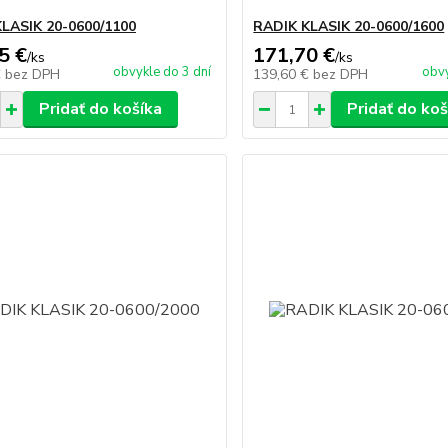
LASIK 20-0600/1100
RADIK KLASIK 20-0600/1600
5 €
171,70 €
/
ks
/
ks
obvykle do 3 dní
obvy
€
bez DPH
139,60 €
bez DPH
Pridať do košíka
Pridať do koš