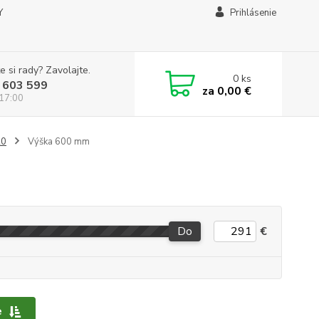
Y
Prihlásenie
e si rady? Zavolajte.
0
ks
 603 599
za
0,00 €
 17:00
20
Výška 600 mm
Do
€
e