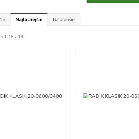
šie
Najlacnejšie
Najdrahšie
m 1-16 z 16