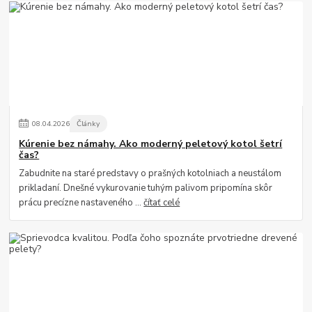
08
.
04
.
2026
Články
Kúrenie bez námahy. Ako moderný peletový kotol šetrí
čas?
Zabudnite na staré predstavy o prašných kotolniach a neustálom
prikladaní. Dnešné vykurovanie tuhým palivom pripomína skôr
prácu precízne nastaveného ...
čítať celé