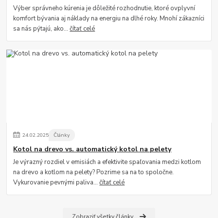
Výber správneho kúrenia je dôležité rozhodnutie, ktoré ovplyvní
komfort bývania aj náklady na energiu na dlhé roky. Mnohí zákazníci
sa nás pýtajú, ako...
čítať celé
24
.
02
.
2025
Články
Kotol na drevo vs. automatický kotol na pelety
Je výrazný rozdiel v emisiách a efektivite spaľovania medzi kotlom
na drevo a kotlom na pelety? Pozrime sa na to spoločne.
Vykurovanie pevnými paliva...
čítať celé
Zobraziť všetky články