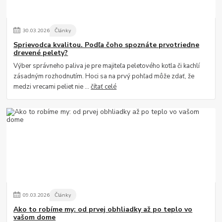
30
.
03
.
2026
Články
Sprievodca kvalitou. Podľa čoho spoznáte prvotriedne
drevené pelety?
Výber správneho paliva je pre majiteľa peletového kotla či kachlí
zásadným rozhodnutím. Hoci sa na prvý pohľad môže zdať, že
medzi vrecami peliet nie ...
čítať celé
09
.
03
.
2026
Články
Ako to robíme my: od prvej obhliadky až po teplo vo
vašom dome