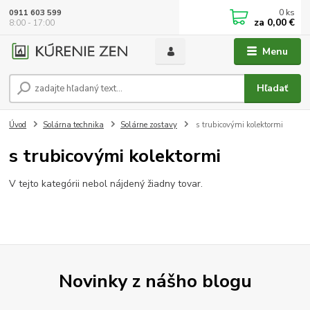
0
ks
0911 603 599
za
0,00 €
8:00 - 17:00
Menu
Hľadať
Úvod
Solárna technika
Solárne zostavy
s trubicovými kolektormi
s trubicovými kolektormi
V tejto kategórii nebol nájdený žiadny tovar.
Novinky z nášho blogu