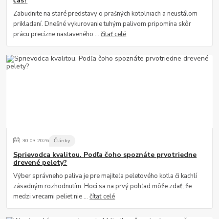
čas?
Zabudnite na staré predstavy o prašných kotolniach a neustálom
prikladaní. Dnešné vykurovanie tuhým palivom pripomína skôr
prácu precízne nastaveného ...
čítať celé
30
.
03
.
2026
Články
Sprievodca kvalitou. Podľa čoho spoznáte prvotriedne
drevené pelety?
Výber správneho paliva je pre majiteľa peletového kotla či kachlí
zásadným rozhodnutím. Hoci sa na prvý pohľad môže zdať, že
medzi vrecami peliet nie ...
čítať celé