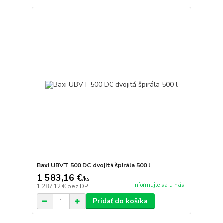
Baxi UBVT 500 DC dvojitá špirála 500 l
1 583,16 €
/
ks
informujte sa u nás
1 287,12 €
bez DPH
Pridať do košíka