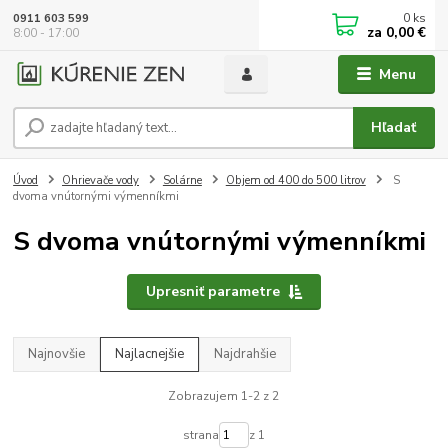
0
ks
0911 603 599
za
0,00 €
8:00 - 17:00
Menu
Hľadať
Úvod
Ohrievače vody
Solárne
Objem od 400 do 500 litrov
S
dvoma vnútornými výmenníkmi
S dvoma vnútornými výmenníkmi
Upresniť parametre
Najnovšie
Najlacnejšie
Najdrahšie
Zobrazujem 1-2 z 2
strana
z 1