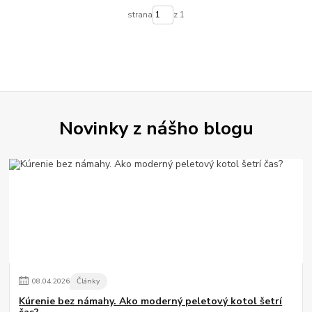
strana
z 1
Novinky z nášho blogu
08
.
04
.
2026
Články
Kúrenie bez námahy. Ako moderný peletový kotol šetrí