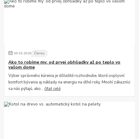
09
.
03
.
2026
Články
Ako to robíme my: od prvej obhliadky až po teplo vo
vašom dome
Výber správneho kúrenia je dôležité rozhodnutie, ktoré ovplyvní
komfort bývania aj náklady na energiu na dlhé roky. Mnohí zákazníci
sa nás pýtajú, ako...
čítať celé