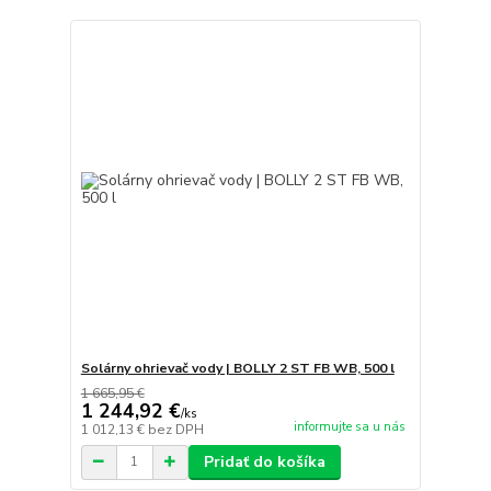
Solárny ohrievač vody | BOLLY 2 ST FB WB, 500 l
1 665,95 €
1 244,92 €
/
ks
informujte sa u nás
1 012,13 €
bez DPH
Pridať do košíka