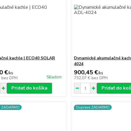
čné kachle | ECO40 SOLAR
Dynamické akumulačné kach
4024
0 €
900,45 €
/
ks
/
ks
Skladom
€
bez DPH
732,07 €
bez DPH
Pridať do košíka
Pridať do koš
a ZADARMO
Doprava ZADARMO