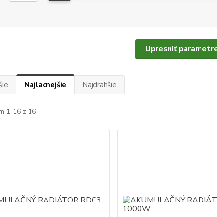
Upresniť parametr
šie
Najlacnejšie
Najdrahšie
m 1-16 z 16