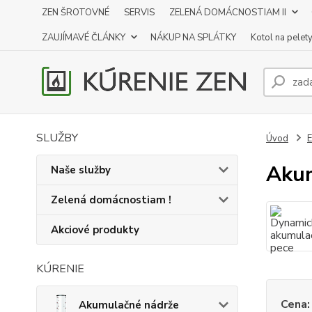
ZEN ŠROTOVNÉ
SERVIS
ZELENÁ DOMÁCNOSTIAM II
ZAUJÍMAVÉ ČLÁNKY
NÁKUP NA SPLÁTKY
Kotol na pelet
SLUŽBY
Úvod
E
Akum
Naše služby
Zelená domácnostiam !
Akciové produkty
KÚRENIE
Cena:
Akumulačné nádrže