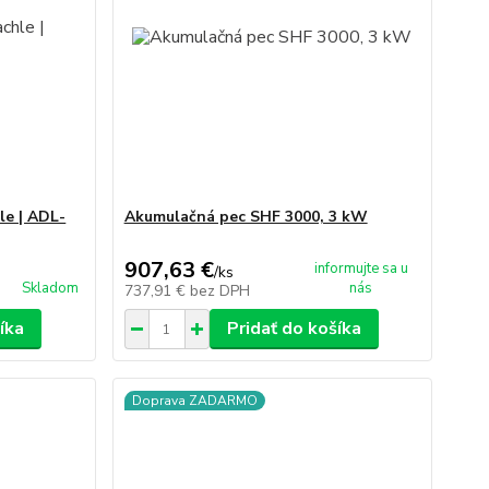
le | ADL-
Akumulačná pec SHF 3000, 3 kW
907,63 €
informujte sa u
/
ks
Skladom
nás
737,91 €
bez DPH
íka
Pridať do košíka
Doprava ZADARMO