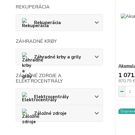
REKUPERÁCIA
Rekuperácia
ZÁHRADNÉ KRBY
Záhradné krby a grily
Akumula
1 071
ZÁLOŽNÉ ZDROJE A
ELEKTROCENTRÁLY
870,75 
Elektrocentrály
Doprav
Záložné zdroje