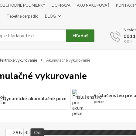
OBCHODNÉ PODMIENKY
DOPRAVA
AKO NAKUPOVAŤ
KONTAKT
y
Tepelné čerpadlo
BLOG
Neviet
Hľadať
0911
8:00 -
lektrické vykurovanie
Akumulačné vykurovanie
ulačné vykurovanie
Príslušenstvo pre 
Dynamické akumulačné pece
pece
€
Od