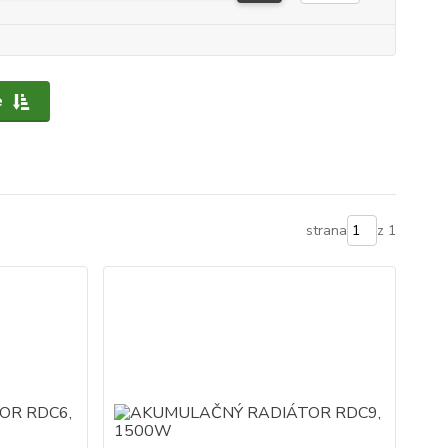
e
strana
z 1