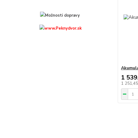
Akumula
1 539
1 251,4