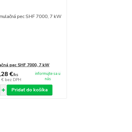
čná pec SHF 7000, 7 kW
,28 €
informujte sa u
/
ks
nás
5 €
bez DPH
Pridať do košíka