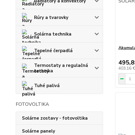
Radiátory a konvektory
Rúry a tvarovky
Solárna technika
Akumula
Tepelné čerpadlá
495,8
Termostaty a regulačná
403,16 
technika
Tuhé palivá
FOTOVOLTIKA
Solárne zostavy - fotovoltika
Solárne panely