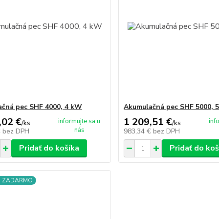
čná pec SHF 4000, 4 kW
Akumulačná pec SHF 5000, 
,02 €
1 209,51 €
informujte sa u
inf
/
ks
/
ks
nás
€
bez DPH
983,34 €
bez DPH
Pridať do košíka
Pridať do koš
a ZADARMO