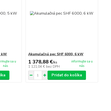
5 kW
Akumulačná pec SHF 6000, 6 kW
1 378,88 €
ormujte sa u
informujte sa u
/
ks
nás
nás
1 121,04 €
bez DPH
íka
Pridať do košíka