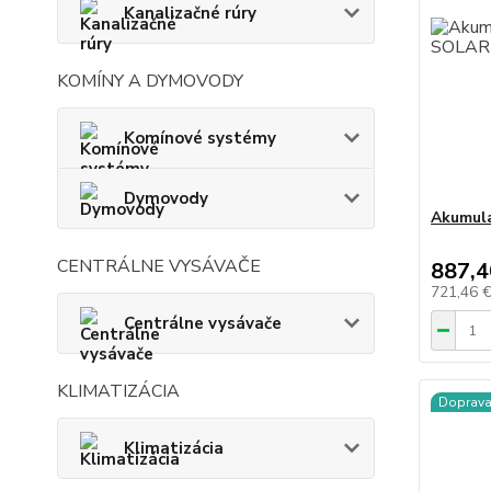
Kanalizačné rúry
KOMÍNY A DYMOVODY
Komínové systémy
Dymovody
Akumula
CENTRÁLNE VYSÁVAČE
887,4
721,46 
Centrálne vysávače
KLIMATIZÁCIA
Doprav
Klimatizácia