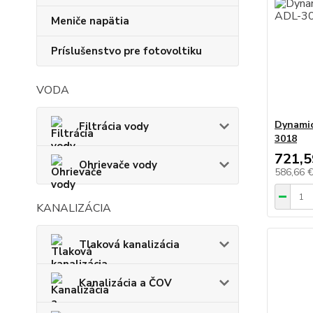
Meniče napätia
Príslušenstvo pre fotovoltiku
VODA
Dynamic
Filtrácia vody
3018
721,5
Ohrievače vody
586,66 
KANALIZÁCIA
Tlaková kanalizácia
Kanalizácia a ČOV