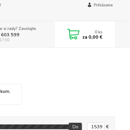
Y
Prihlásenie
e si rady? Zavolajte.
0
ks
 603 599
za
0,00 €
 17:00
akum.
Do
€