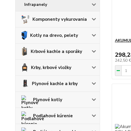
Infrapanely
Komponenty vykurovania
Kotly na drevo, pelety
AKUMUL
Krbové kachle a sporáky
298,2
242,50 
Krby, krbové vložky
Plynové kachle a krby
Plynové kotly
Podlahové kúrenie