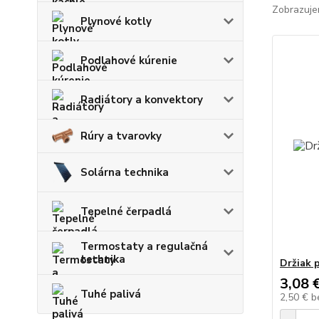
Zobrazuje
Plynové kotly
Podlahové kúrenie
Radiátory a konvektory
Rúry a tvarovky
Solárna technika
Tepelné čerpadlá
Termostaty a regulačná
technika
Držiak 
3,08 
Tuhé palivá
2,50 €
b