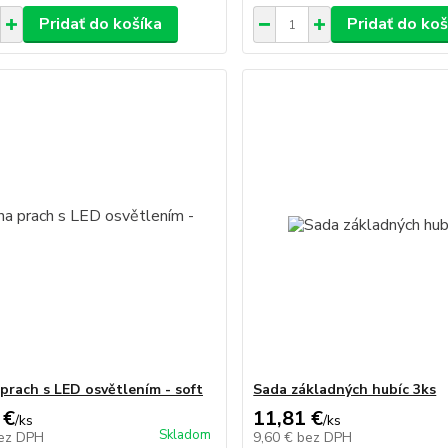
Pridať do košíka
Pridať do koš
 prach s LED osvětlením - soft
Sada základných hubíc 3ks
 €
11,81 €
/
ks
/
ks
Skladom
ez DPH
9,60 €
bez DPH