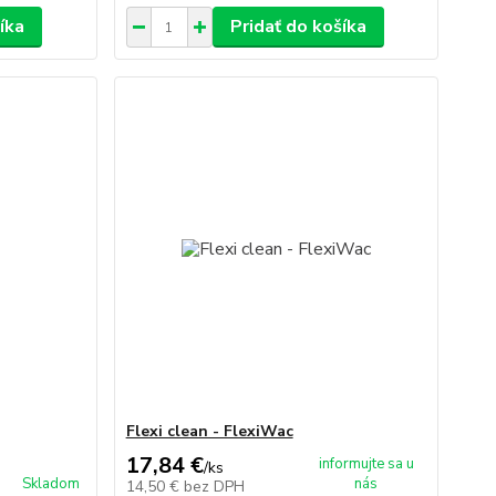
íka
Pridať do košíka
Flexi clean - FlexiWac
17,84 €
informujte sa u
/
ks
Skladom
nás
14,50 €
bez DPH