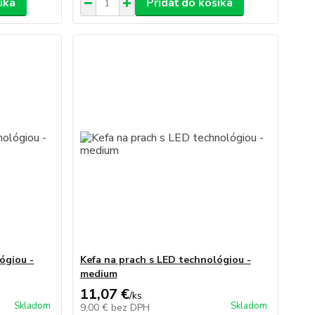
íka
Pridať do košíka
ógiou -
Kefa na prach s LED technológiou -
medium
11,07 €
/
ks
Skladom
Skladom
9,00 €
bez DPH