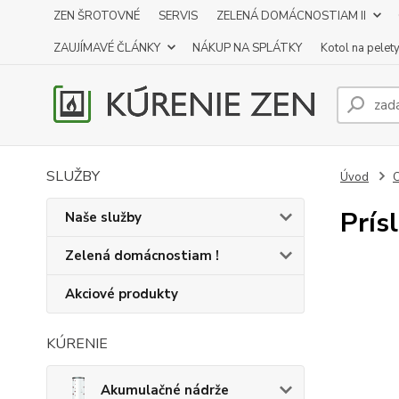
ZEN ŠROTOVNÉ
SERVIS
ZELENÁ DOMÁCNOSTIAM II
ZAUJÍMAVÉ ČLÁNKY
NÁKUP NA SPLÁTKY
Kotol na pelet
SLUŽBY
Úvod
C
Prís
Naše služby
Zelená domácnostiam !
Akciové produkty
KÚRENIE
Akumulačné nádrže