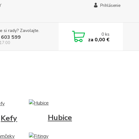
Y
Prihlásenie
e si rady? Zavolajte.
0
ks
 603 599
za
0,00 €
 17:00
Hubice
Kefy