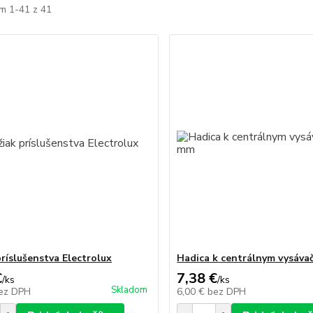
m 1-41 z 41
príslušenstva Electrolux
Hadica k centrálnym vysáv
€
7,38 €
/
ks
/
ks
Skladom
ez DPH
6,00 €
bez DPH