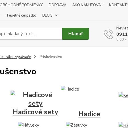
OBCHODNÉ PODMIENKY
DOPRAVA
AKO NAKUPOVAŤ
KONTAKT
y
Tepelné čerpadlo
BLOG
Neviet
Hľadať
0911
8:00 -
entrálne vysávače
Príslušenstvo
lušenstvo
Hadicové sety
Hadice