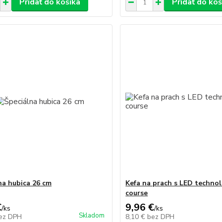
Pridať do košíka
Pridať do koš
na hubica 26 cm
Kefa na prach s LED technol
course
€
9,96 €
/
ks
/
ks
Skladom
ez DPH
8,10 €
bez DPH