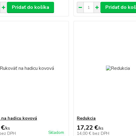
Pridať do košíka
Pridať do koš
 na hadicu kovová
Redukcia
 €
17,22 €
/
ks
/
ks
Skladom
bez DPH
14,00 €
bez DPH