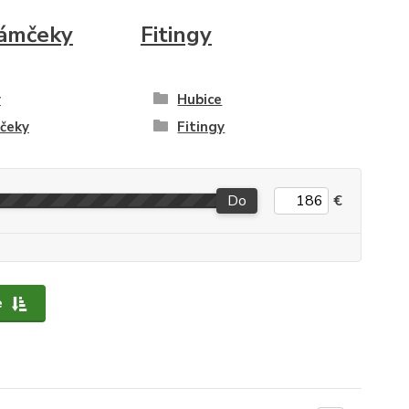
ámčeky
Fitingy
y
Hubice
čeky
Fitingy
Do
€
e