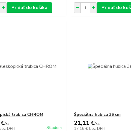
Pridať do košíka
Pridať do koš
pická trubica CHROM
Špeciálna hubica 36 cm
 €
21,11 €
/
ks
/
ks
Skladom
bez DPH
17,16 €
bez DPH