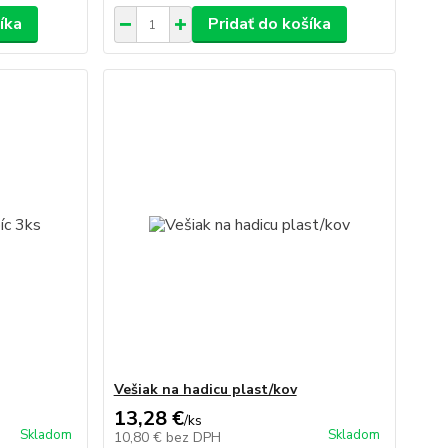
íka
Pridať do košíka
Vešiak na hadicu plast/kov
13,28 €
/
ks
Skladom
Skladom
10,80 €
bez DPH