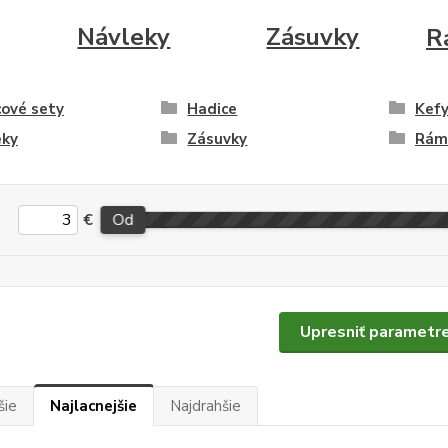
Návleky
Zásuvky
R
ové sety
Hadice
Kef
eky
Zásuvky
Rám
€
Od
Upresniť parametr
šie
Najlacnejšie
Najdrahšie