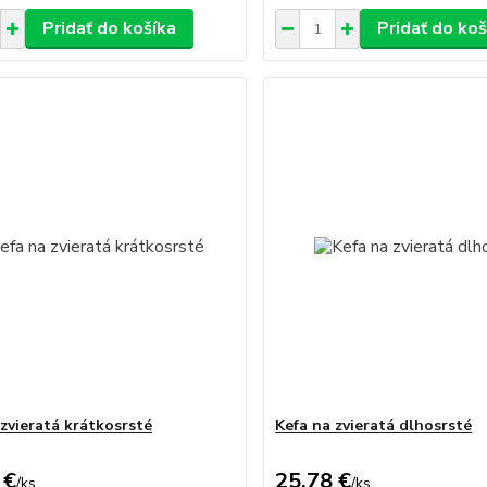
Pridať do košíka
Pridať do koš
 zvieratá krátkosrsté
Kefa na zvieratá dlhosrsté
 €
25,78 €
/
ks
/
ks