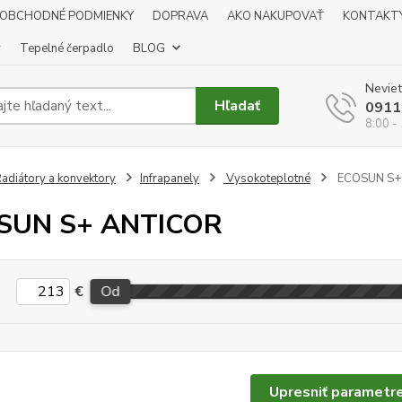
OBCHODNÉ PODMIENKY
DOPRAVA
AKO NAKUPOVAŤ
KONTAKT
y
Tepelné čerpadlo
BLOG
Neviet
Hľadať
0911
8:00 -
adiátory a konvektory
Infrapanely
Vysokoteplotné
ECOSUN S+
SUN S+ ANTICOR
€
Od
Upresniť parametr