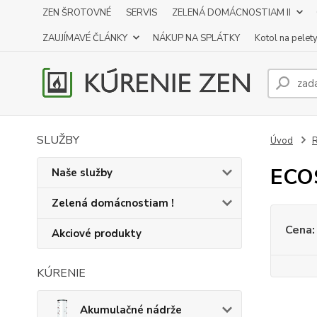
ZEN ŠROTOVNÉ
SERVIS
ZELENÁ DOMÁCNOSTIAM II
ZAUJÍMAVÉ ČLÁNKY
NÁKUP NA SPLÁTKY
Kotol na pelet
SLUŽBY
Úvod
R
ECO
Naše služby
Zelená domácnostiam !
Cena:
Akciové produkty
KÚRENIE
Akumulačné nádrže