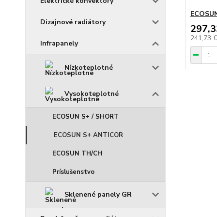
Elektrické konvektory
ECOSUN
Dizajnové radiátory
297,3
241,73 
Infrapanely
Nízkoteplotné
Vysokoteplotné
ECOSUN S+ / SHORT
ECOSUN S+ ANTICOR
ECOSUN TH/CH
Príslušenstvo
Sklenené panely GR