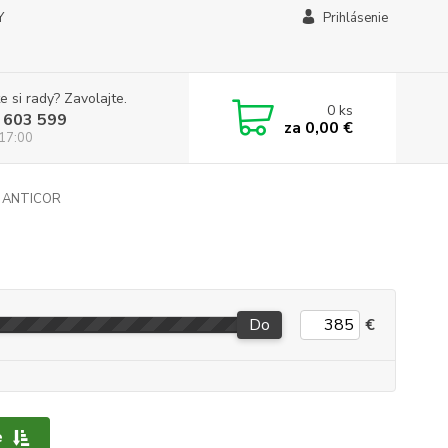
Y
Prihlásenie
e si rady? Zavolajte.
0
ks
 603 599
za
0,00 €
 17:00
 ANTICOR
Do
€
e