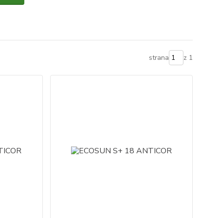
strana
z 1