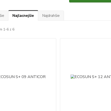
šie
Najlacnejšie
Najdrahšie
m 1-6 z 6