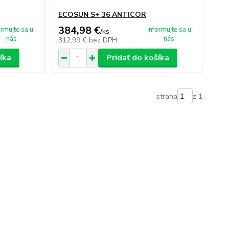
ECOSUN S+ 36 ANTICOR
384,98 €
ormujte sa u
informujte sa u
/
ks
nás
nás
312,99 €
bez DPH
íka
Pridať do košíka
strana
z 1