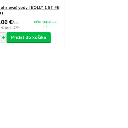
 ohrievač vody | BOLLY 1 ST FB
 l
,06 €
informujte sa u
/
ks
nás
1 €
bez DPH
Pridať do košíka