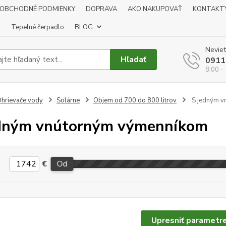
OBCHODNÉ PODMIENKY
DOPRAVA
AKO NAKUPOVAŤ
KONTAKT
y
Tepelné čerpadlo
BLOG
Neviet
Hľadať
0911
8:00 -
hrievače vody
Solárne
Objem od 700 do 800 litrov
S jedným v
dným vnútorným výmenníkom
€
Od
Upresniť parametr