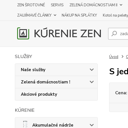
ZEN ŠROTOVNÉ
SERVIS
ZELENÁ DOMÁCNOSTIAM II
ZAUJÍMAVÉ ČLÁNKY
NÁKUP NA SPLÁTKY
Kotol na pelet
SLUŽBY
Úvod
O
S je
Naše služby
Zelená domácnostiam !
Cena:
Akciové produkty
KÚRENIE
Akumulačné nádrže