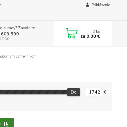
Y
Prihlásenie
e si rady? Zavolajte.
0
ks
 603 599
za
0,00 €
 17:00
nútorným výmenníkom
Do
€
e