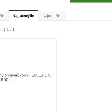
šie
Najlacnejšie
Najdrahšie
m 1-1 z 1