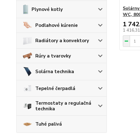
Solárny
Plynové kotly
WC, 800
1 742
Podlahové kúrenie
1 416,3
Radiátory a konvektory
Rúry a tvarovky
Solárna technika
Tepelné čerpadlá
Termostaty a regulačná
technika
Tuhé palivá