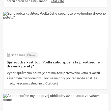
prácu precízne nastaveného ...
čítať celé
30
.
03
.
2026
Články
Sprievodca kvalitou. Podľa čoho spoznáte prvotriedne
drevené pelety?
Výber správneho paliva je pre majiteľa peletového kotla či kachlí
zásadným rozhodnutím. Hoci sa na prvý pohľad môže zdať, že
medzi vrecami peliet nie ...
čítať celé