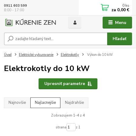
0
ks
0911 603 599
za
0,00 €
8:00 - 17:00
Menu
Hľadať
Úvod
Elektrické vykurovanie
Elektrokotly
Výkon do 10 kW
Elektrokotly do 10 kW
Upresniť parametre
Najnovšie
Najlacnejšie
Najdrahšie
Zobrazujem 1-4 z 4
strana
z 1