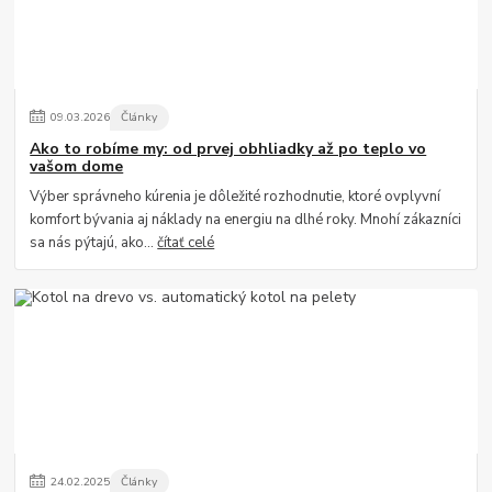
09
.
03
.
2026
Články
Ako to robíme my: od prvej obhliadky až po teplo vo
vašom dome
Výber správneho kúrenia je dôležité rozhodnutie, ktoré ovplyvní
komfort bývania aj náklady na energiu na dlhé roky. Mnohí zákazníci
sa nás pýtajú, ako...
čítať celé
24
.
02
.
2025
Články