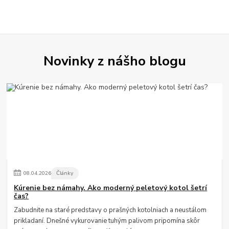
Novinky z nášho blogu
08
.
04
.
2026
Články
Kúrenie bez námahy. Ako moderný peletový kotol šetrí
čas?
Zabudnite na staré predstavy o prašných kotolniach a neustálom
prikladaní. Dnešné vykurovanie tuhým palivom pripomína skôr