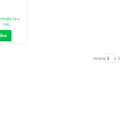
ormujte sa u
nás
íka
strana
z 1