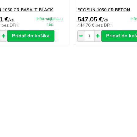
 1050 CR BASALT BLACK
ECOSUN 1050 CR BETON
1 €
547,05 €
informujte sa u
inf
/
ks
/
ks
nás
€
bez DPH
444,76 €
bez DPH
Pridať do košíka
Pridať do koš