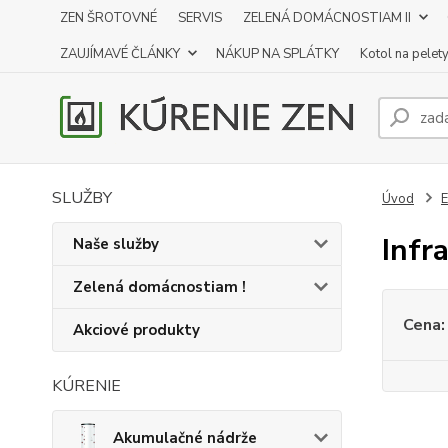
ZEN ŠROTOVNÉ
SERVIS
ZELENÁ DOMÁCNOSTIAM II
ZAUJÍMAVÉ ČLÁNKY
NÁKUP NA SPLÁTKY
Kotol na pelet
SLUŽBY
Úvod
E
Infr
Naše služby
Zelená domácnostiam !
Cena:
Akciové produkty
KÚRENIE
Akumulačné nádrže