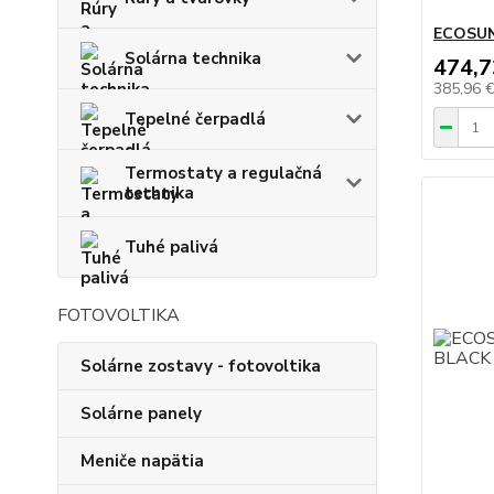
ECOSUN
Solárna technika
474,7
385,96 
Tepelné čerpadlá
Termostaty a regulačná
technika
Tuhé palivá
FOTOVOLTIKA
Solárne zostavy - fotovoltika
Solárne panely
Meniče napätia