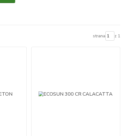
strana
z 1