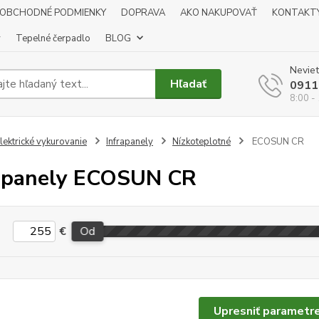
OBCHODNÉ PODMIENKY
DOPRAVA
AKO NAKUPOVAŤ
KONTAKT
y
Tepelné čerpadlo
BLOG
Neviet
Hľadať
0911
8:00 -
lektrické vykurovanie
Infrapanely
Nízkoteplotné
ECOSUN CR
apanely ECOSUN CR
€
Od
Upresniť parametr