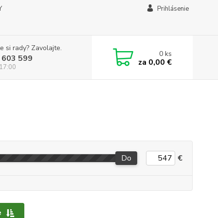
Y
Prihlásenie
e si rady? Zavolajte.
0
ks
 603 599
za
0,00 €
 17:00
Do
€
e