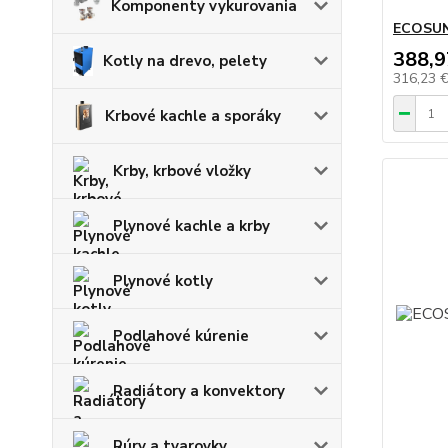
Komponenty vykurovania
ECOSUN
388,9
Kotly na drevo, pelety
316,23 
Krbové kachle a sporáky
Krby, krbové vložky
Plynové kachle a krby
Plynové kotly
Podlahové kúrenie
Radiátory a konvektory
Rúry a tvarovky