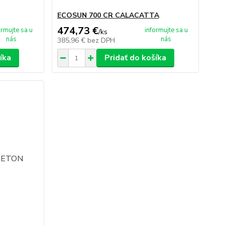
ECOSUN 700 CR CALACATTA
474,73 €
ormujte sa u
informujte sa u
/
ks
nás
nás
385,96 €
bez DPH
íka
Pridať do košíka