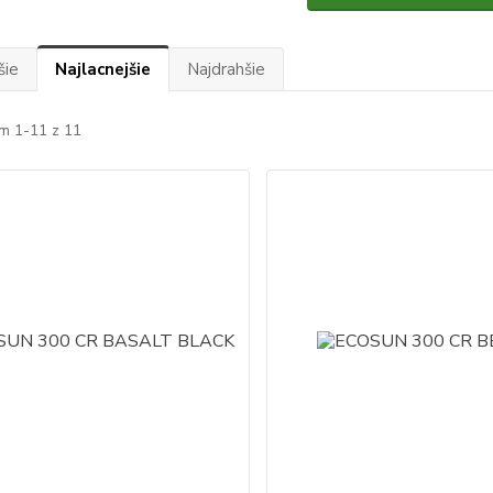
šie
Najlacnejšie
Najdrahšie
m 1-11 z 11