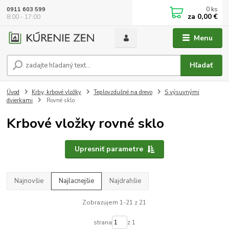
0
ks
0911 603 599
za
0,00 €
8:00 - 17:00
Menu
Hľadať
Úvod
Krby, krbové vložky
Teplovzdušné na drevo
S výsuvnými
dvierkami
Rovné sklo
Krbové vložky rovné sklo
Upresniť parametre
Najnovšie
Najlacnejšie
Najdrahšie
Zobrazujem 1-21 z 21
strana
z 1