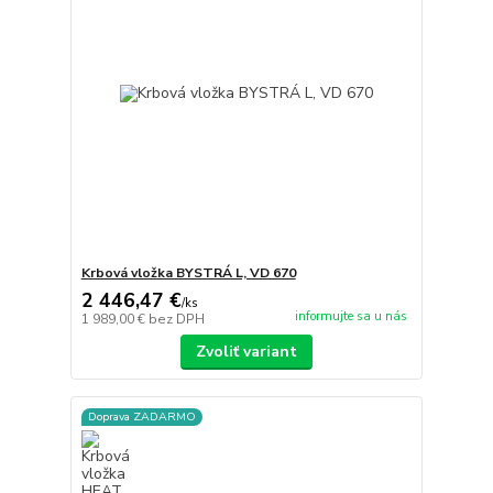
Krbová vložka BYSTRÁ L, VD 670
2 446,47 €
/
ks
informujte sa u nás
1 989,00 €
bez DPH
Zvoliť variant
Doprava ZADARMO