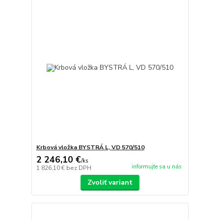
Krbová vložka BYSTRÁ L, VD 570/510
2 246,10 €
/
ks
informujte sa u nás
1 826,10 €
bez DPH
Zvoliť variant