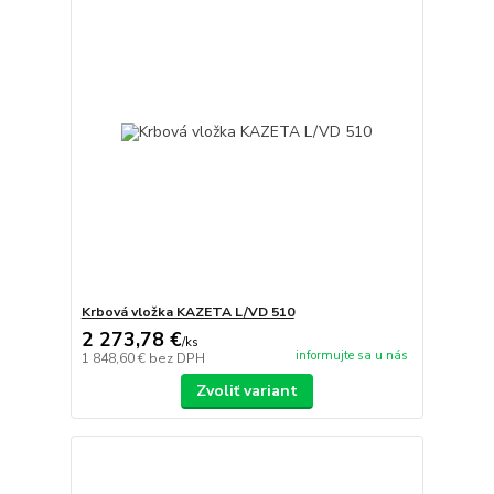
Krbová vložka KAZETA L/VD 510
2 273,78 €
/
ks
informujte sa u nás
1 848,60 €
bez DPH
Zvoliť variant