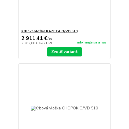
Krbová vložka KAZETA O/VD 510
2 911,41 €
/
ks
informujte sa u nás
2 367,00 €
bez DPH
Zvoliť variant