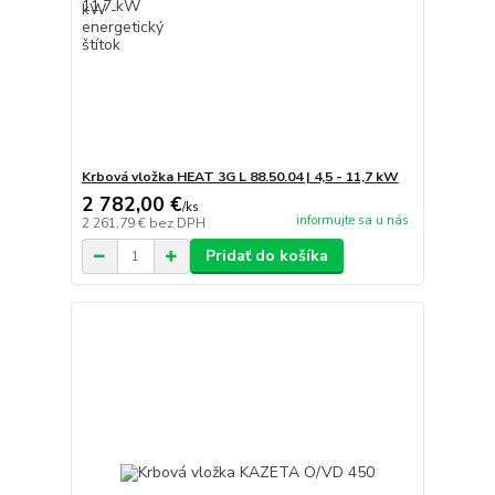
Krbová vložka HEAT 3G L 88.50.04 | 4,5 - 11,7 kW
2 782,00 €
/
ks
informujte sa u nás
2 261,79 €
bez DPH
Pridať do košíka