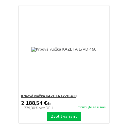
Krbová vložka KAZETA L/VD 450
2 188,54 €
/
ks
informujte sa u nás
1 779,30 €
bez DPH
Zvoliť variant