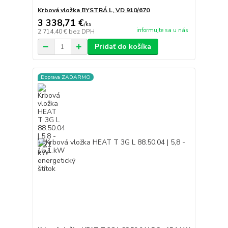
Krbová vložka BYSTRÁ L, VD 910/670
3 338,71 €
/
ks
informujte sa u nás
2 714,40 €
bez DPH
Pridať do košíka
Doprava ZADARMO