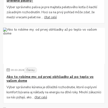
drevené pelety?
Výber správneho paliva je pre majiteľa peletového kotla či kachlí
zásadným rozhodnutím. Hoci sa na prvý pohľad môže zdať, že
medzi vrecami peliet nie ...
čítať celé
09
.
03
.
2026
Články
Ako to robíme my: od prvej obhliadky až po teplo vo
vašom dome
Výber správneho kúrenia je dôležité rozhodnutie, ktoré ovplyvní
komfort bývania aj náklady na energiu na dlhé roky. Mnohí zákazníci
sa nás pýtajú, ako...
čítať celé