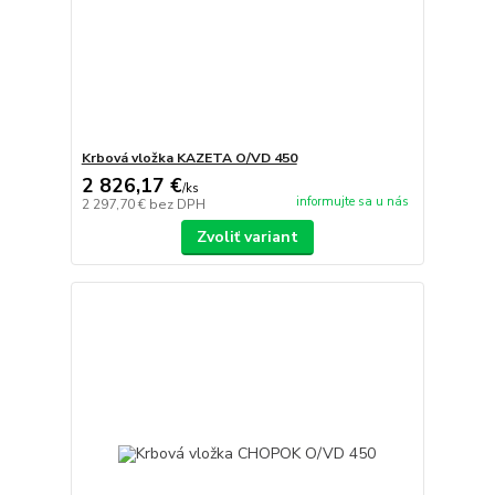
Krbová vložka KAZETA O/VD 450
2 826,17 €
/
ks
informujte sa u nás
2 297,70 €
bez DPH
Zvoliť variant