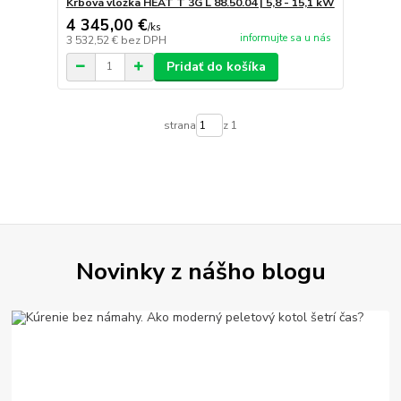
Krbová vložka HEAT T 3G L 88.50.04 | 5,8 - 15,1 kW
4 345,00 €
/
ks
informujte sa u nás
3 532,52 €
bez DPH
Pridať do košíka
strana
z 1
Novinky z nášho blogu