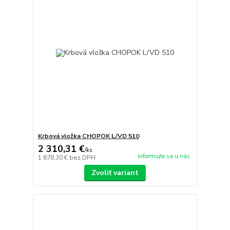
Krbová vložka CHOPOK L/VD 510
2 310,31 €
/
ks
informujte sa u nás
1 878,30 €
bez DPH
Zvoliť variant