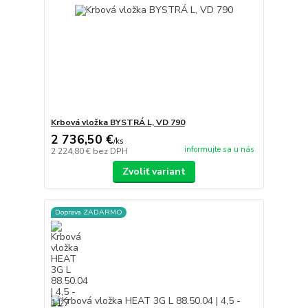
Krbová vložka BYSTRÁ L, VD 790
2 736,50 €
/
ks
informujte sa u nás
2 224,80 €
bez DPH
Zvoliť variant
Doprava ZADARMO