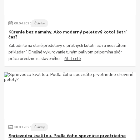
08
.
04
.
2026
Články
Kúrenie bez námahy. Ako moderný peletový kotol šetrí
čas?
Zabudnite na staré predstavy o prašných kotolniach a neustálom
prikladaní. Dnešné vykurovanie tuhým palivom pripomína skôr
prácu precízne nastaveného ...
čítať celé
30
.
03
.
2026
Články
Sprievodca kvalitou. Podľa čoho spoznáte prvotriedne