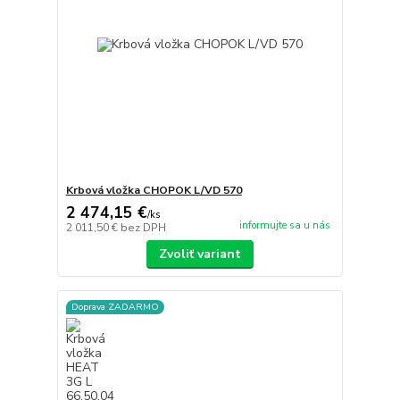
Krbová vložka CHOPOK L/VD 570
2 474,15 €
/
ks
informujte sa u nás
2 011,50 €
bez DPH
Zvoliť variant
Doprava ZADARMO