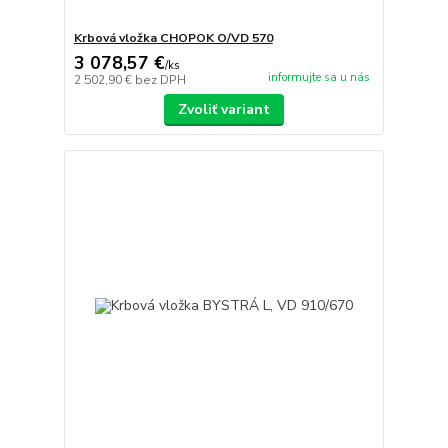
Krbová vložka CHOPOK O/VD 570
3 078,57 €
/
ks
informujte sa u nás
2 502,90 €
bez DPH
Zvoliť variant