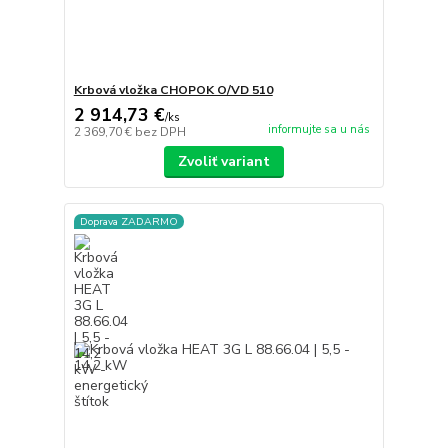
Krbová vložka CHOPOK O/VD 510
2 914,73 €
/
ks
informujte sa u nás
2 369,70 €
bez DPH
Zvoliť variant
Doprava ZADARMO