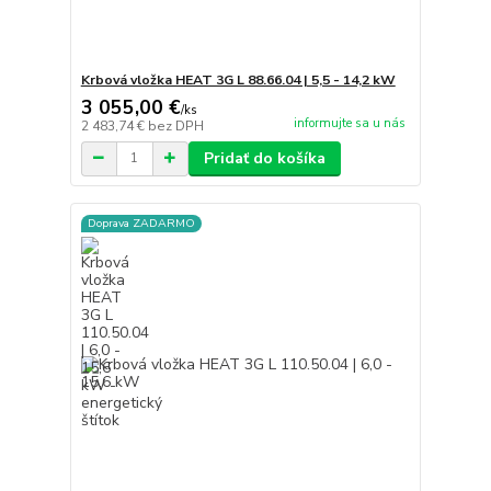
Krbová vložka HEAT 3G L 88.66.04 | 5,5 - 14,2 kW
3 055,00 €
/
ks
informujte sa u nás
2 483,74 €
bez DPH
Pridať do košíka
Doprava ZADARMO