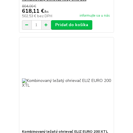
804,00 €
618,11 €
/
ks
informujte sa u nás
502,53 €
bez DPH
Pridať do košíka
Kombinovaný ležatý ohrievač ELIZ EURO 200 XTL