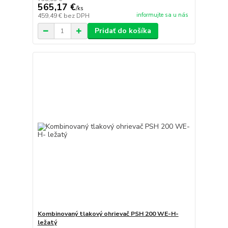
565,17 €
/
ks
informujte sa u nás
459,49 €
bez DPH
Pridať do košíka
Kombinovaný tlakový ohrievač PSH 200 WE-H-
ležatý