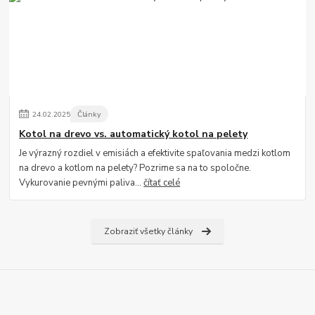
24
.
02
.
2025
Články
Kotol na drevo vs. automatický kotol na pelety
Je výrazný rozdiel v emisiách a efektivite spaľovania medzi kotlom
na drevo a kotlom na pelety? Pozrime sa na to spoločne.
Vykurovanie pevnými paliva...
čítať celé
Zobraziť všetky články