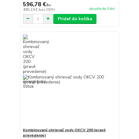
596,78 €
/
ks
obvykle do 3 dní
485,19 €
bez DPH
Pridať do košíka
Kombinovaný ohrievač vody OKCV 200 (pravé
prevedenie)