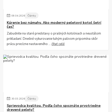
08
.
04
.
2026
Články
Kúrenie bez námahy. Ako moderný peletový kotol šetrí
čas?
Zabudnite na staré predstavy o prašných kotolniach a neustálom
prikladaní. Dnešné vykurovanie tuhým palivom pripomína skôr
prácu precízne nastaveného ...
čítať celé
30
.
03
.
2026
Články
Sprievodca kvalitou. Podľa čoho spoznáte prvotriedne
drevené pelety?