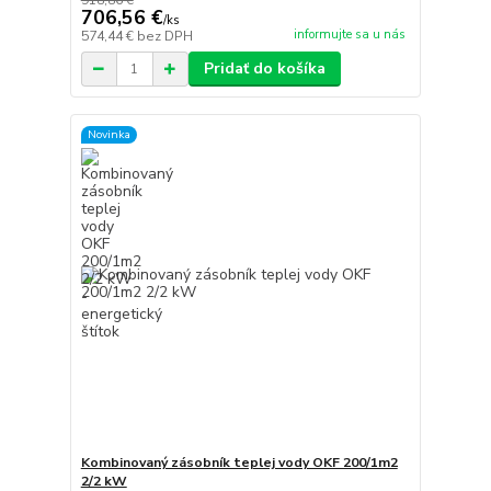
918,86 €
706,56 €
/
ks
informujte sa u nás
574,44 €
bez DPH
Pridať do košíka
Novinka
Kombinovaný zásobník teplej vody OKF 200/1m2
2/2 kW