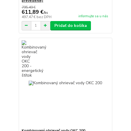
prevedenie)
795,49 €
611,89 €
/
ks
informujte sa u nás
497,47 €
bez DPH
Pridať do košíka
Kombinovaný ohrievač vody OKC 200