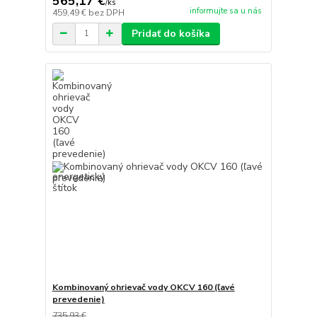
565,17 €
/
ks
informujte sa u nás
459,49 €
bez DPH
Pridať do košíka
Kombinovaný ohrievač vody OKCV 160 (ľavé
prevedenie)
735,93 €