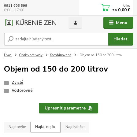
0
ks
0911 603 599
za
0,00 €
8:00 - 17:00
Menu
Hľadať
Úvod
Ohrievače vody
Kombinované
Objem od 150 do 200 litrov
Objem od 150 do 200 litrov
Zvislé
Vodorovné
Upresniť parametre
Najnovšie
Najlacnejšie
Najdrahšie