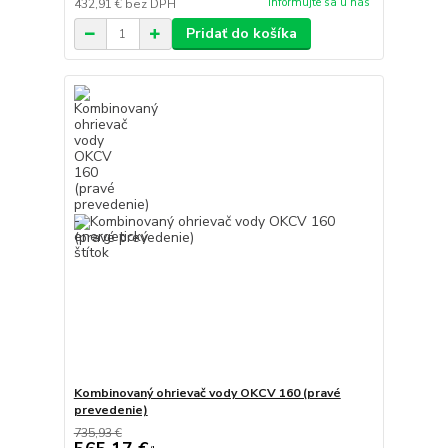
informujte sa u nás
432,91 €
bez DPH
Pridať do košíka
Kombinovaný ohrievač vody OKCV 160 (pravé
prevedenie)
735,93 €