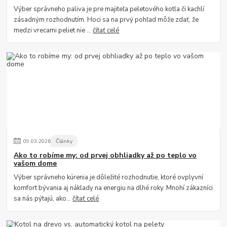
Výber správneho paliva je pre majiteľa peletového kotla či kachlí
zásadným rozhodnutím. Hoci sa na prvý pohľad môže zdať, že
medzi vrecami peliet nie ...
čítať celé
09
.
03
.
2026
Články
Ako to robíme my: od prvej obhliadky až po teplo vo
vašom dome
Výber správneho kúrenia je dôležité rozhodnutie, ktoré ovplyvní
komfort bývania aj náklady na energiu na dlhé roky. Mnohí zákazníci
sa nás pýtajú, ako...
čítať celé