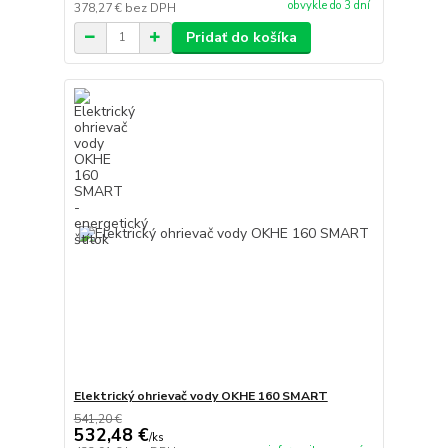
obvykle do 3 dní
378,27 €
bez DPH
Pridať do košíka
Elektrický ohrievač vody OKHE 160 SMART
541,20 €
532,48 €
/
ks