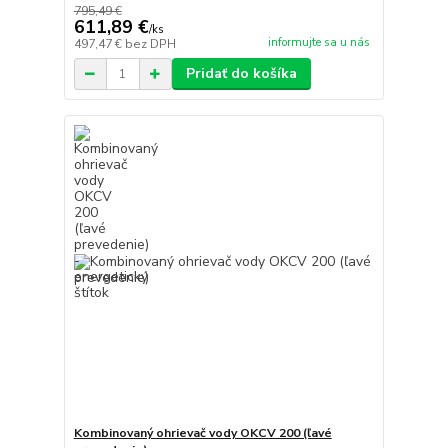
795,49 €
611,89 €
/
ks
informujte sa u nás
497,47 €
bez DPH
Pridať do košíka
Kombinovaný ohrievač vody OKCV 200 (ľavé