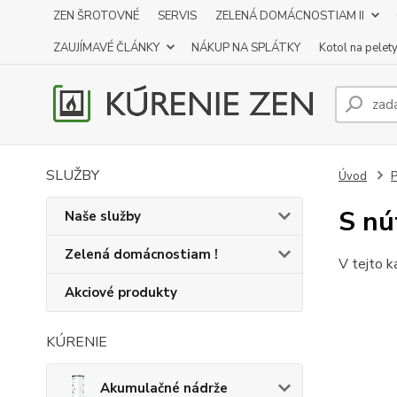
ZEN ŠROTOVNÉ
SERVIS
ZELENÁ DOMÁCNOSTIAM II
ZAUJÍMAVÉ ČLÁNKY
NÁKUP NA SPLÁTKY
Kotol na pelet
SLUŽBY
Úvod
P
S nú
Naše služby
Zelená domácnostiam !
V tejto k
Akciové produkty
KÚRENIE
Akumulačné nádrže