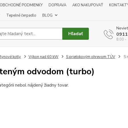
OBCHODNÉ PODMIENKY
DOPRAVA
AKO NAKUPOVAŤ
KONTAKT
y
Tepelné čerpadlo
BLOG
Neviet
Hľadať
0911
8:00 -
lynové kotly
Výkon nad 60 kW
S prietokovým ohrevom TÚV
S 
teným odvodom (turbo)
ategórii nebol nájdený žiadny tovar.