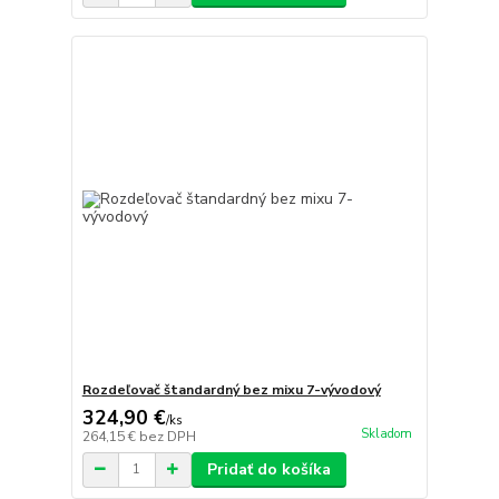
Rozdeľovač štandardný bez mixu 7-vývodový
324,90 €
/
ks
Skladom
264,15 €
bez DPH
Pridať do košíka