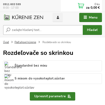
0
ks
0911 603 599
za
0,00 €
8:00 - 17:00
Menu
Hľadať
Úvod
Podlahové kúrenie
Rozdeľovače so skrinkou
Rozdeľovače so skrinkou
Štandardné bez mixu
S mixom do vysokoteplot.sústav
Upresniť parametre