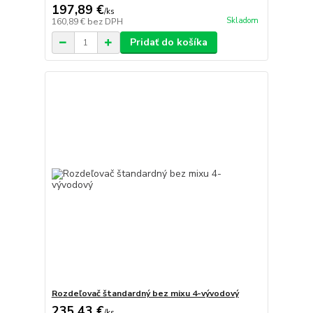
197,89 €
/
ks
Skladom
160,89 €
bez DPH
Pridať do košíka
Rozdeľovač štandardný bez mixu 4-vývodový
235,43 €
/
ks