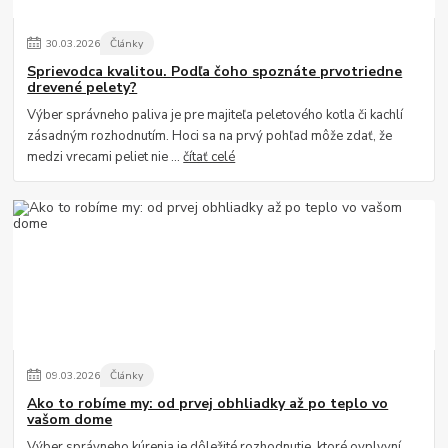
30
.
03
.
2026
Články
Sprievodca kvalitou. Podľa čoho spoznáte prvotriedne
drevené pelety?
Výber správneho paliva je pre majiteľa peletového kotla či kachlí
zásadným rozhodnutím. Hoci sa na prvý pohľad môže zdať, že
medzi vrecami peliet nie ...
čítať celé
09
.
03
.
2026
Články
Ako to robíme my: od prvej obhliadky až po teplo vo
vašom dome
Výber správneho kúrenia je dôležité rozhodnutie, ktoré ovplyvní