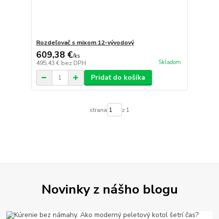
Rozdeľovač s mixom 12-vývodový
609,38 €
/
ks
Skladom
495,43 €
bez DPH
Pridať do košíka
strana
z 1
Novinky z nášho blogu