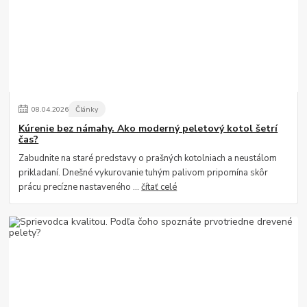
08
.
04
.
2026
Články
Kúrenie bez námahy. Ako moderný peletový kotol šetrí
čas?
Zabudnite na staré predstavy o prašných kotolniach a neustálom
prikladaní. Dnešné vykurovanie tuhým palivom pripomína skôr
prácu precízne nastaveného ...
čítať celé