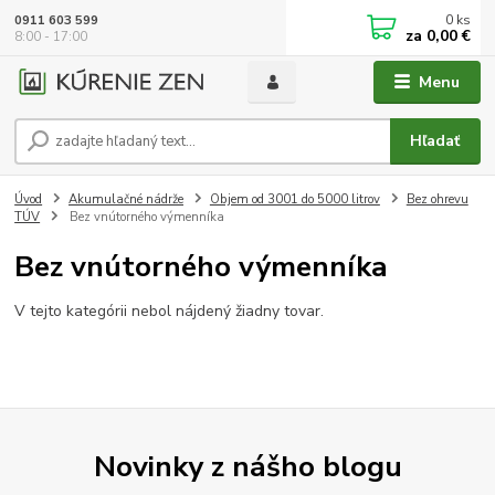
0
ks
0911 603 599
za
0,00 €
8:00 - 17:00
Menu
Hľadať
Úvod
Akumulačné nádrže
Objem od 3001 do 5000 litrov
Bez ohrevu
TÚV
Bez vnútorného výmenníka
Bez vnútorného výmenníka
V tejto kategórii nebol nájdený žiadny tovar.
Novinky z nášho blogu