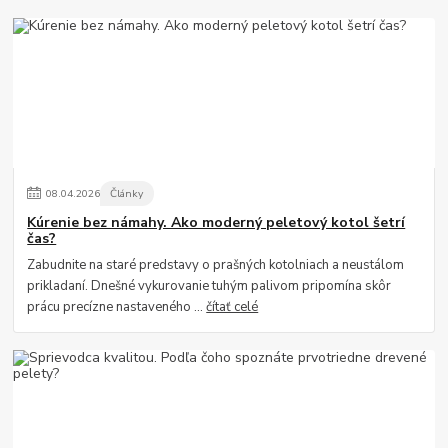
08
.
04
.
2026
Články
Kúrenie bez námahy. Ako moderný peletový kotol šetrí
čas?
Zabudnite na staré predstavy o prašných kotolniach a neustálom
prikladaní. Dnešné vykurovanie tuhým palivom pripomína skôr
prácu precízne nastaveného ...
čítať celé