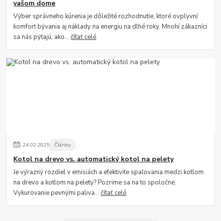
vašom dome
Výber správneho kúrenia je dôležité rozhodnutie, ktoré ovplyvní
komfort bývania aj náklady na energiu na dlhé roky. Mnohí zákazníci
sa nás pýtajú, ako...
čítať celé
24
.
02
.
2025
Články
Kotol na drevo vs. automatický kotol na pelety
Je výrazný rozdiel v emisiách a efektivite spaľovania medzi kotlom
na drevo a kotlom na pelety? Pozrime sa na to spoločne.
Vykurovanie pevnými paliva...
čítať celé