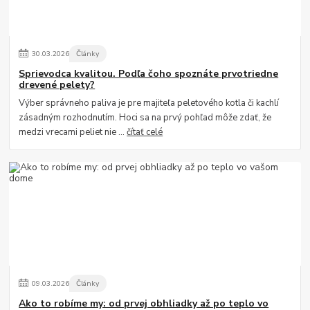
30
.
03
.
2026
Články
Sprievodca kvalitou. Podľa čoho spoznáte prvotriedne
drevené pelety?
Výber správneho paliva je pre majiteľa peletového kotla či kachlí
zásadným rozhodnutím. Hoci sa na prvý pohľad môže zdať, že
medzi vrecami peliet nie ...
čítať celé
09
.
03
.
2026
Články
Ako to robíme my: od prvej obhliadky až po teplo vo