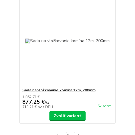
Sada na vložkovanie komína 12m, 200mm
1 052,71 €
877,25 €
/
ks
Skladom
713,21 €
bez DPH
Zvoliť variant