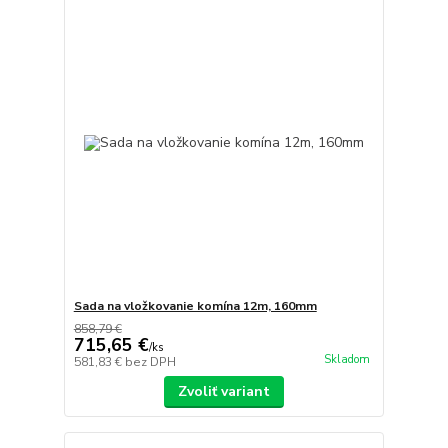
Sada na vložkovanie komína 12m, 160mm
858,79 €
715,65 €
/
ks
Skladom
581,83 €
bez DPH
Zvoliť variant