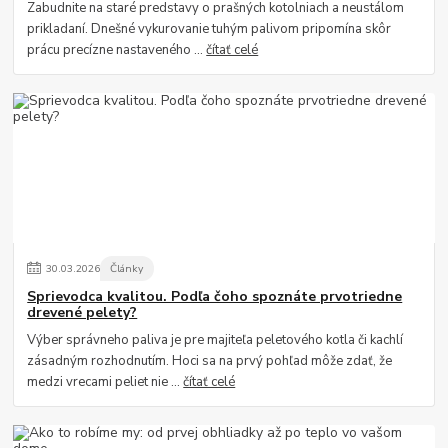
Zabudnite na staré predstavy o prašných kotolniach a neustálom
prikladaní. Dnešné vykurovanie tuhým palivom pripomína skôr
prácu precízne nastaveného ...
čítať celé
30
.
03
.
2026
Články
Sprievodca kvalitou. Podľa čoho spoznáte prvotriedne
drevené pelety?
Výber správneho paliva je pre majiteľa peletového kotla či kachlí
zásadným rozhodnutím. Hoci sa na prvý pohľad môže zdať, že
medzi vrecami peliet nie ...
čítať celé