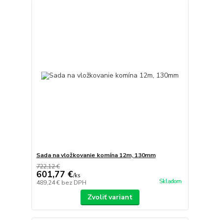
Sada na vložkovanie komína 12m, 130mm
722,12 €
601,77 €
/
ks
Skladom
489,24 €
bez DPH
Zvoliť variant