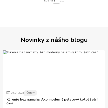
strana
z 1
Novinky z nášho blogu
08
.
04
.
2026
Články
Kúrenie bez námahy. Ako moderný peletový kotol šetrí
čas?