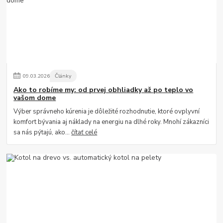
09
.
03
.
2026
Články
Ako to robíme my: od prvej obhliadky až po teplo vo
vašom dome
Výber správneho kúrenia je dôležité rozhodnutie, ktoré ovplyvní
komfort bývania aj náklady na energiu na dlhé roky. Mnohí zákazníci
sa nás pýtajú, ako...
čítať celé