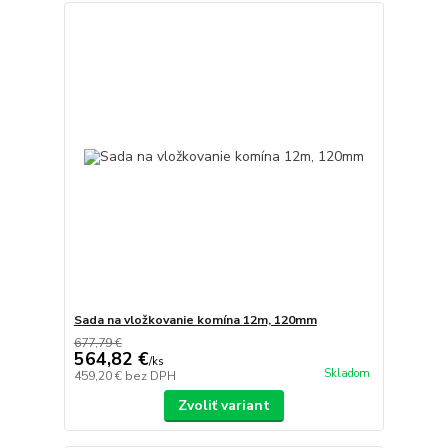
Sada na vložkovanie komína 12m, 120mm
677,79 €
564,82 €
/
ks
Skladom
459,20 €
bez DPH
Zvoliť variant