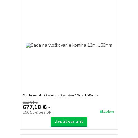
Sada na vložkovanie komína 12m, 150mm
812,61 €
677,18 €
/
ks
Skladom
550,55 €
bez DPH
Zvoliť variant