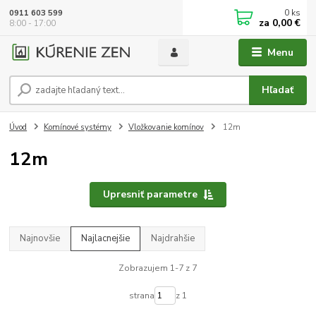
0
ks
0911 603 599
za
0,00 €
8:00 - 17:00
Menu
Hľadať
Úvod
Komínové systémy
Vložkovanie komínov
12m
12m
Upresniť parametre
Najnovšie
Najlacnejšie
Najdrahšie
Zobrazujem 1-7 z 7
strana
z 1