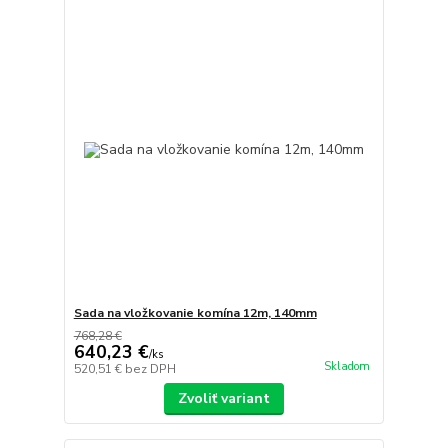
Sada na vložkovanie komína 12m, 140mm
768,28 €
640,23 €
/
ks
Skladom
520,51 €
bez DPH
Zvoliť variant