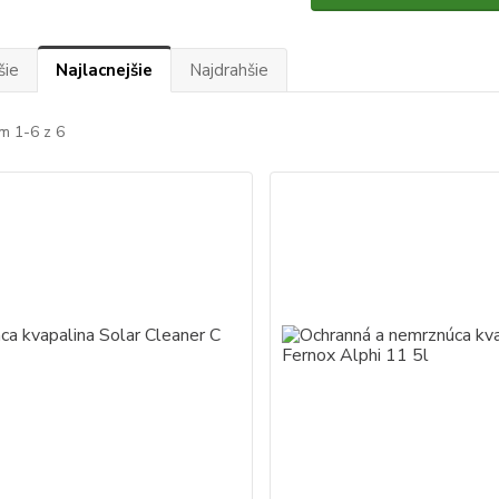
šie
Najlacnejšie
Najdrahšie
m 1-6 z 6