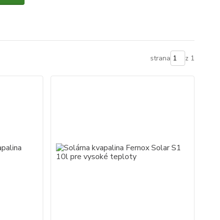
strana
z 1