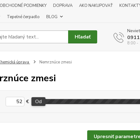
OBCHODNÉ PODMIENKY
DOPRAVA
AKO NAKUPOVAŤ
KONTAKT
y
Tepelné čerpadlo
BLOG
Neviet
Hľadať
0911
8:00 -
hemická úprava
Nemrznúce zmesi
znúce zmesi
€
Od
Upresniť parametr