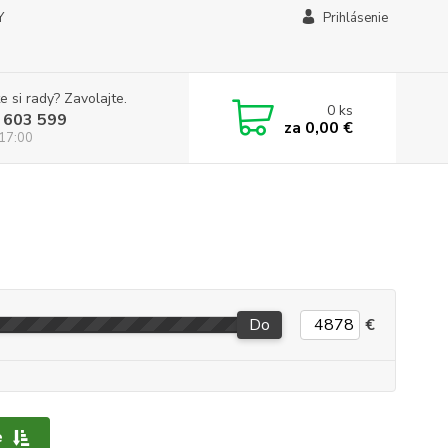
Y
Prihlásenie
e si rady? Zavolajte.
0
ks
 603 599
za
0,00 €
 17:00
Do
€
e