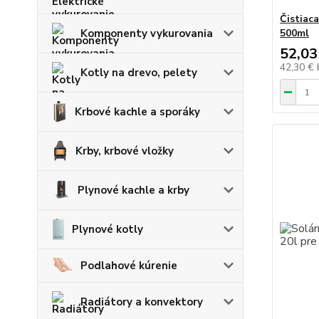
Čistiac
Komponenty vykurovania
500ml
52,03
42,30 €
Kotly na drevo, pelety
Krbové kachle a sporáky
Krby, krbové vložky
Plynové kachle a krby
Plynové kotly
Podlahové kúrenie
Radiátory a konvektory