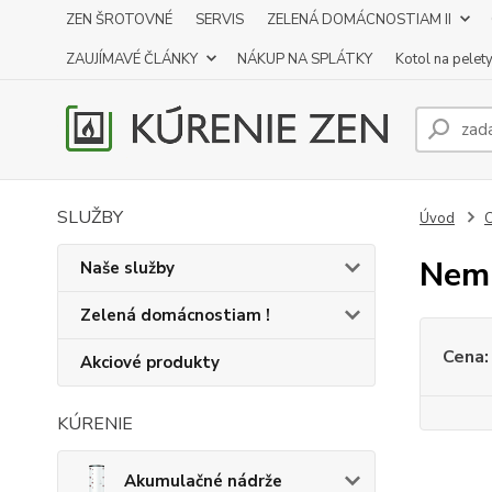
ZEN ŠROTOVNÉ
SERVIS
ZELENÁ DOMÁCNOSTIAM II
ZAUJÍMAVÉ ČLÁNKY
NÁKUP NA SPLÁTKY
Kotol na pelet
SLUŽBY
Úvod
C
Nemr
Naše služby
Zelená domácnostiam !
Cena:
Akciové produkty
KÚRENIE
Akumulačné nádrže