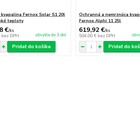
 kvapalina Fernox Solar S1 20l
Ochranná a nemrznúca kvap
oké teploty
Fernox Alphi 11 25l
8 €
619,92 €
/
ks
/
ks
obvykle do 3 dní
obvy
€
bez DPH
504,00 €
bez DPH
Pridať do košíka
Pridať do koš