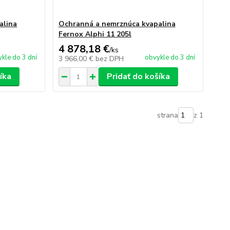
alina
Ochranná a nemrznúca kvapalina
Fernox Alphi 11 205l
4 878,18 €
/
ks
kle do 3 dní
obvykle do 3 dní
3 966,00 €
bez DPH
íka
Pridať do košíka
strana
z 1