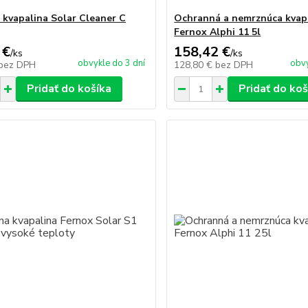
a kvapalina Solar Cleaner C
Ochranná a nemrznúca kvap
Fernox Alphi 11 5l
 €
158,42 €
/
ks
/
ks
obvykle do 3 dní
obvy
bez DPH
128,80 €
bez DPH
Pridať do košíka
Pridať do koš