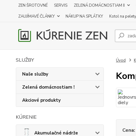
ZEN ŠROTOVNÉ
SERVIS
ZELENÁ DOMÁCNOSTIAM II
ZAUJÍMAVÉ ČLÁNKY
NÁKUP NA SPLÁTKY
Kotol na pelet
SLUŽBY
Úvod
K
Kom
Naše služby
Zelená domácnostiam !
Akciové produkty
KÚRENIE
Cena:
Akumulačné nádrže