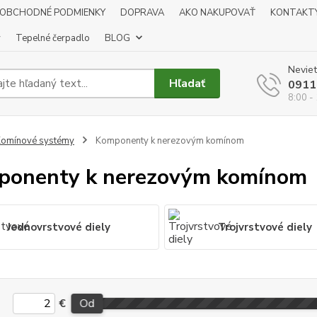
OBCHODNÉ PODMIENKY
DOPRAVA
AKO NAKUPOVAŤ
KONTAKT
y
Tepelné čerpadlo
BLOG
Neviet
Hľadať
0911
8:00 -
omínové systémy
Komponenty k nerezovým komínom
ponenty k nerezovým komínom
Jednovrstvové diely
Trojvrstvové diely
€
Od