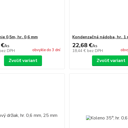
nie 0,5m, hr. 0,6 mm
Kondenzačná nádoba, hr. 1
 €
22,68 €
/
ks
/
ks
obvykle do 3 dní
obvy
bez DPH
18,44 €
bez DPH
Zvoliť variant
Zvoliť variant