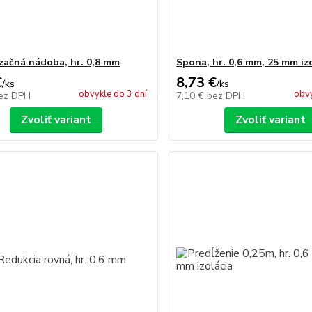
ačná nádoba, hr. 0,8 mm
Spona, hr. 0,6 mm, 25 mm iz
€
8,73 €
/
ks
/
ks
obvykle do 3 dní
obvy
ez DPH
7,10 €
bez DPH
Zvoliť variant
Zvoliť variant