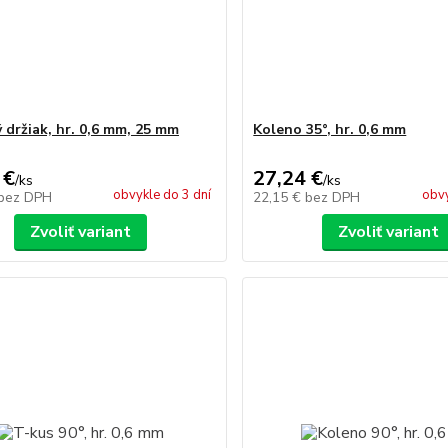
 držiak, hr. 0,6 mm, 25 mm
Koleno 35°, hr. 0,6 mm
 €
27,24 €
/
ks
/
ks
obvykle do 3 dní
obvy
bez DPH
22,15 €
bez DPH
Zvoliť variant
Zvoliť variant