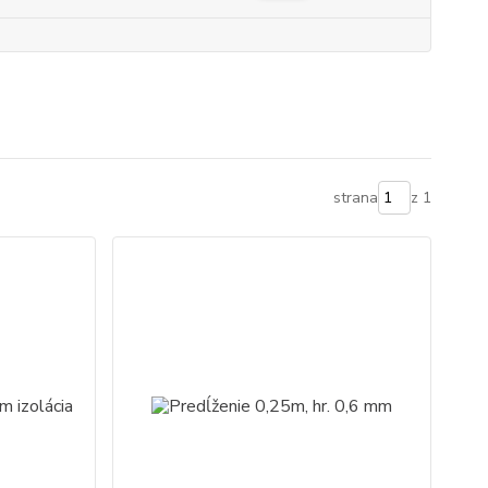
strana
z 1