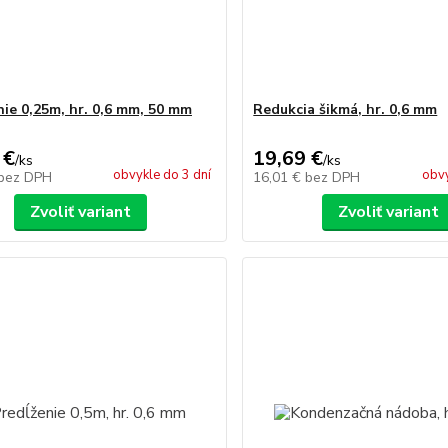
nie 0,25m, hr. 0,6 mm, 50 mm
Redukcia šikmá, hr. 0,6 mm
 €
19,69 €
/
ks
/
ks
obvykle do 3 dní
obvy
bez DPH
16,01 €
bez DPH
Zvoliť variant
Zvoliť variant