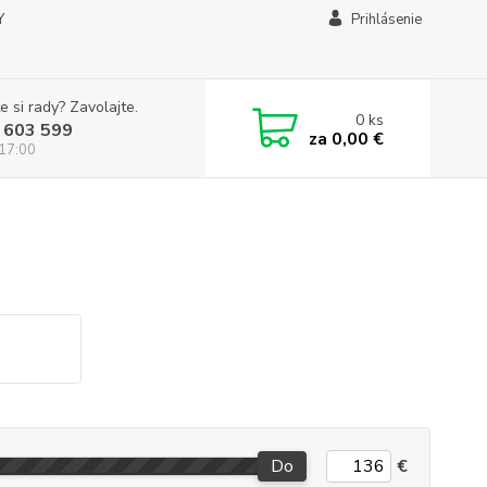
Y
Prihlásenie
e si rady? Zavolajte.
0
ks
 603 599
za
0,00 €
 17:00
Do
€