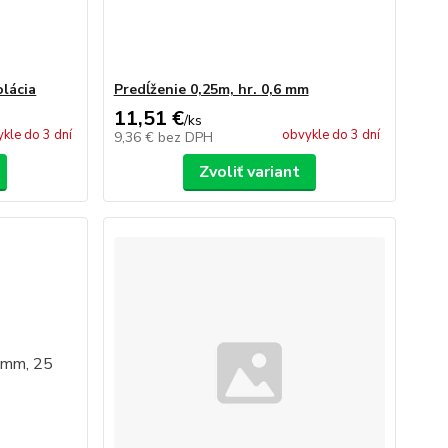
olácia
Predĺženie 0,25m, hr. 0,6 mm
11,51 €
/
ks
kle do 3 dní
obvykle do 3 dní
9,36 €
bez DPH
Zvoliť variant