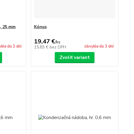
m, 25 mm
Kónus
19,47 €
/
ks
kle do 3 dní
obvykle do 3 dní
15,83 €
bez DPH
Zvoliť variant