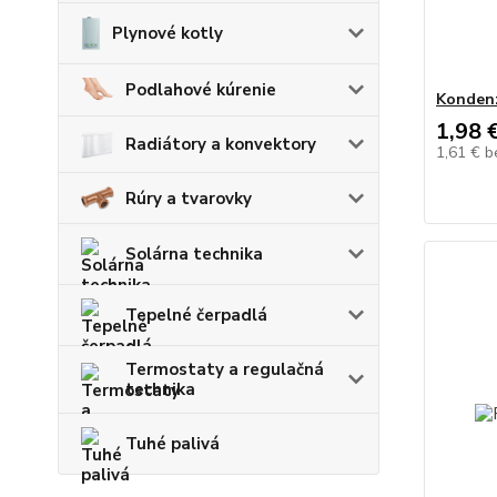
Plynové kotly
Podlahové kúrenie
Kondenz
1,98 
Radiátory a konvektory
1,61 €
b
Rúry a tvarovky
Solárna technika
Tepelné čerpadlá
Termostaty a regulačná
technika
Tuhé palivá