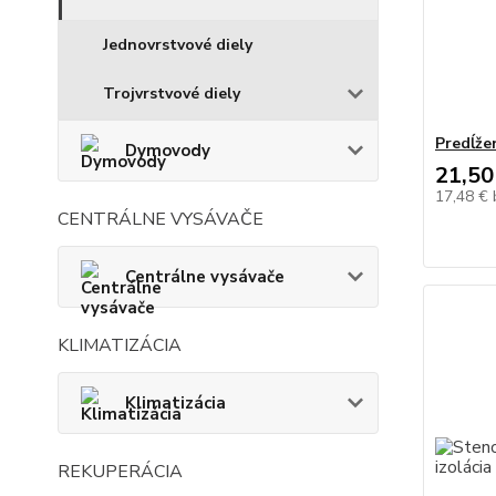
Jednovrstvové diely
Trojvrstvové diely
Predĺže
Dymovody
21,50
17,48 €
CENTRÁLNE VYSÁVAČE
Centrálne vysávače
KLIMATIZÁCIA
Klimatizácia
REKUPERÁCIA