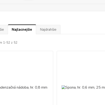
šie
Najlacnejšie
Najdrahšie
m 1-52 z 52