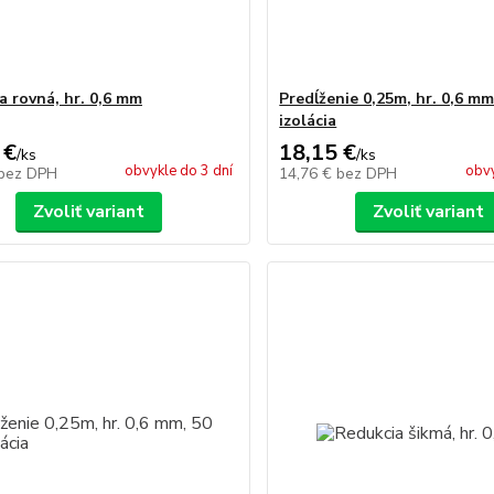
a rovná, hr. 0,6 mm
Predĺženie 0,25m, hr. 0,6 m
izolácia
 €
18,15 €
/
ks
/
ks
obvykle do 3 dní
obvy
bez DPH
14,76 €
bez DPH
Zvoliť variant
Zvoliť variant