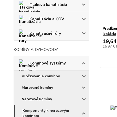
Tlaková kanalizácia
Kanalizácia a ČOV
Predĺže
Kanalizačné rúry
izolácia
19,64
15,97 €
KOMÍNY A DYMOVODY
Komínové systémy
Vložkovanie komínov
Murované komíny
Nerezové komíny
Komponenty k nerezovým
komínom