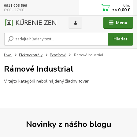
0
ks
0911 603 599
za
0,00 €
8:00 - 17:00
Menu
Hľadať
Úvod
Elektrocentrály
Benzínové
Rámové Industrial
Rámové Industrial
V tejto kategórii nebol nájdený žiadny tovar.
Novinky z nášho blogu