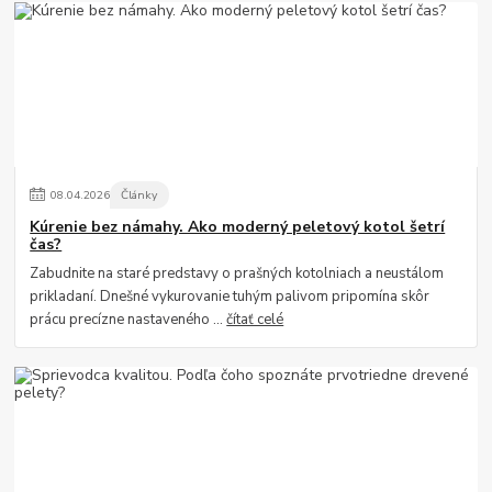
08
.
04
.
2026
Články
Kúrenie bez námahy. Ako moderný peletový kotol šetrí
čas?
Zabudnite na staré predstavy o prašných kotolniach a neustálom
prikladaní. Dnešné vykurovanie tuhým palivom pripomína skôr
prácu precízne nastaveného ...
čítať celé