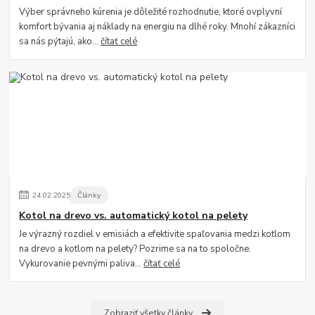
Výber správneho kúrenia je dôležité rozhodnutie, ktoré ovplyvní
komfort bývania aj náklady na energiu na dlhé roky. Mnohí zákazníci
sa nás pýtajú, ako...
čítať celé
24
.
02
.
2025
Články
Kotol na drevo vs. automatický kotol na pelety
Je výrazný rozdiel v emisiách a efektivite spaľovania medzi kotlom
na drevo a kotlom na pelety? Pozrime sa na to spoločne.
Vykurovanie pevnými paliva...
čítať celé
Zobraziť všetky články