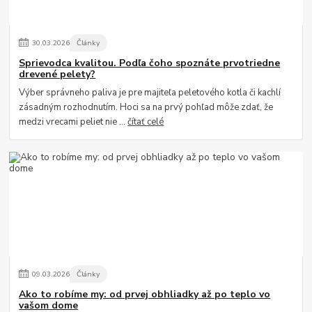
30
.
03
.
2026
Články
Sprievodca kvalitou. Podľa čoho spoznáte prvotriedne
drevené pelety?
Výber správneho paliva je pre majiteľa peletového kotla či kachlí
zásadným rozhodnutím. Hoci sa na prvý pohľad môže zdať, že
medzi vrecami peliet nie ...
čítať celé
09
.
03
.
2026
Články
Ako to robíme my: od prvej obhliadky až po teplo vo
vašom dome