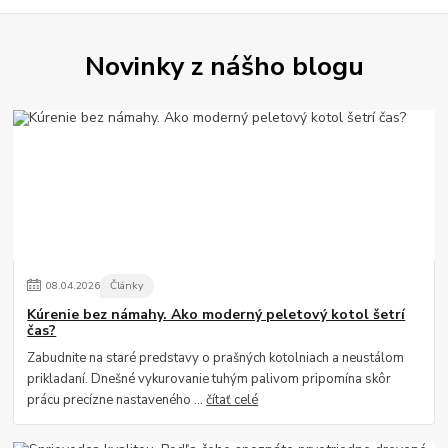
Novinky z nášho blogu
08
.
04
.
2026
Články
Kúrenie bez námahy. Ako moderný peletový kotol šetrí
čas?
Zabudnite na staré predstavy o prašných kotolniach a neustálom
prikladaní. Dnešné vykurovanie tuhým palivom pripomína skôr
prácu precízne nastaveného ...
čítať celé