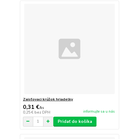
Zaisťovaci krúžok hriadelky
0,31 €
/
ks
informujte sa u nás
0,25 €
bez DPH
Pridať do košíka