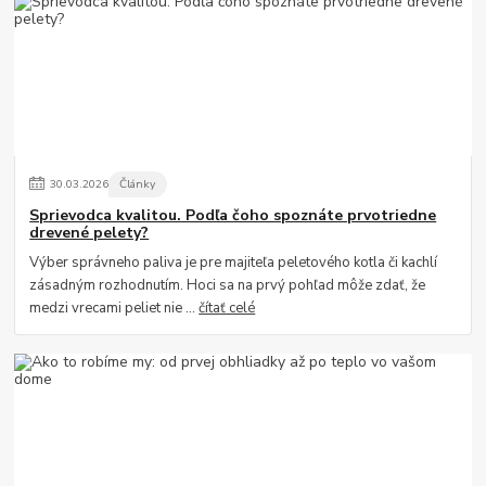
30
.
03
.
2026
Články
Sprievodca kvalitou. Podľa čoho spoznáte prvotriedne
drevené pelety?
Výber správneho paliva je pre majiteľa peletového kotla či kachlí
zásadným rozhodnutím. Hoci sa na prvý pohľad môže zdať, že
medzi vrecami peliet nie ...
čítať celé