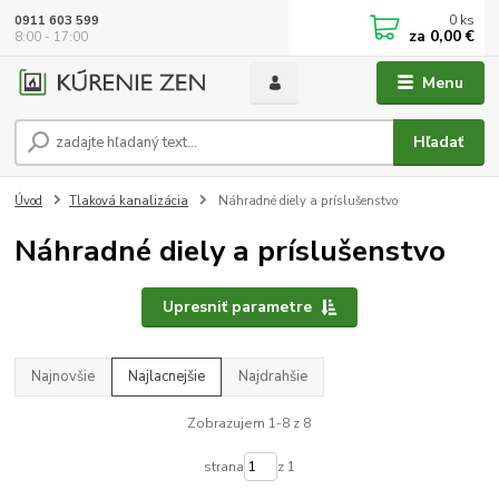
0
ks
0911 603 599
za
0,00 €
8:00 - 17:00
Menu
Hľadať
Úvod
Tlaková kanalizácia
Náhradné diely a príslušenstvo
Náhradné diely a príslušenstvo
Upresniť parametre
Najnovšie
Najlacnejšie
Najdrahšie
Zobrazujem 1-8 z 8
strana
z 1