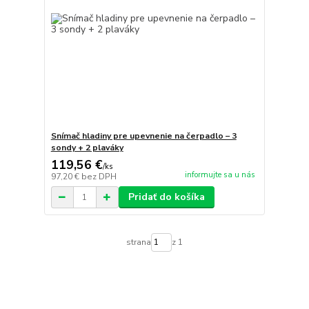
Snímač hladiny pre upevnenie na čerpadlo – 3
sondy + 2 plaváky
119,56 €
/
ks
informujte sa u nás
97,20 €
bez DPH
Pridať do košíka
strana
z 1