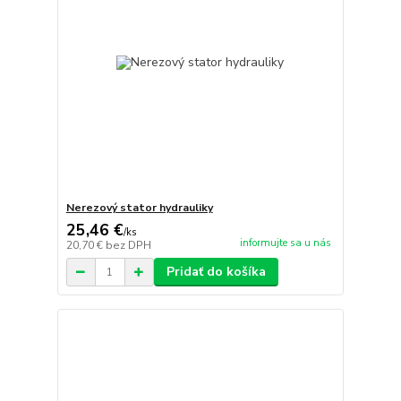
Nerezový stator hydrauliky
25,46 €
/
ks
informujte sa u nás
20,70 €
bez DPH
Pridať do košíka