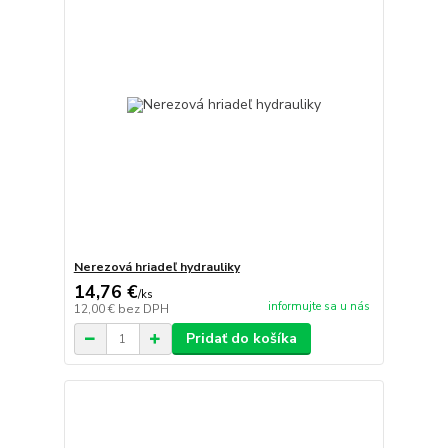
Nerezová hriadeľ hydrauliky
14,76 €
/
ks
informujte sa u nás
12,00 €
bez DPH
Pridať do košíka