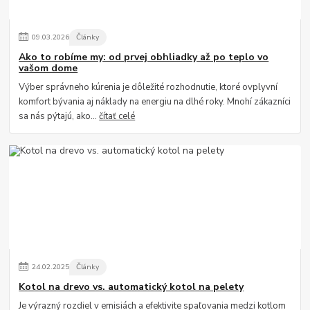
09
.
03
.
2026
Články
Ako to robíme my: od prvej obhliadky až po teplo vo
vašom dome
Výber správneho kúrenia je dôležité rozhodnutie, ktoré ovplyvní
komfort bývania aj náklady na energiu na dlhé roky. Mnohí zákazníci
sa nás pýtajú, ako...
čítať celé
24
.
02
.
2025
Články
Kotol na drevo vs. automatický kotol na pelety
Je výrazný rozdiel v emisiách a efektivite spaľovania medzi kotlom