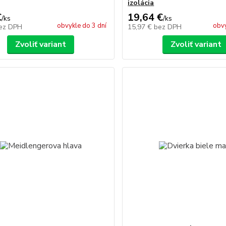
izolácia
€
19,64 €
/
ks
/
ks
obvykle do 3 dní
obvy
ez DPH
15,97 €
bez DPH
Zvoliť variant
Zvoliť variant