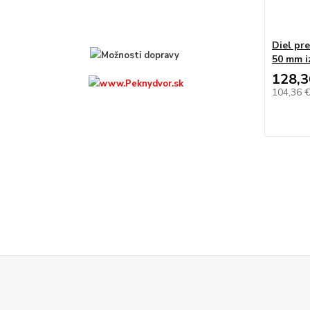
Diel pr
50 mm i
128,3
104,36 