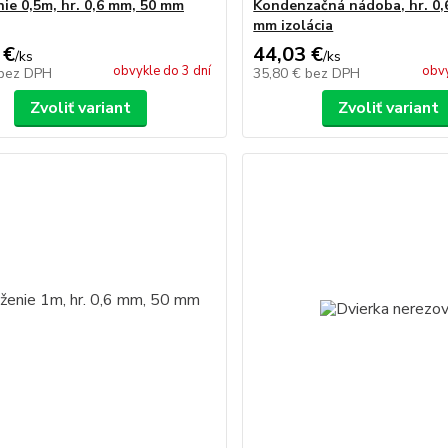
nie 0,5m, hr. 0,6 mm, 50 mm
Kondenzačná nádoba, hr. 0,
mm izolácia
 €
44,03 €
/
ks
/
ks
obvykle do 3 dní
obvy
bez DPH
35,80 €
bez DPH
Zvoliť variant
Zvoliť variant