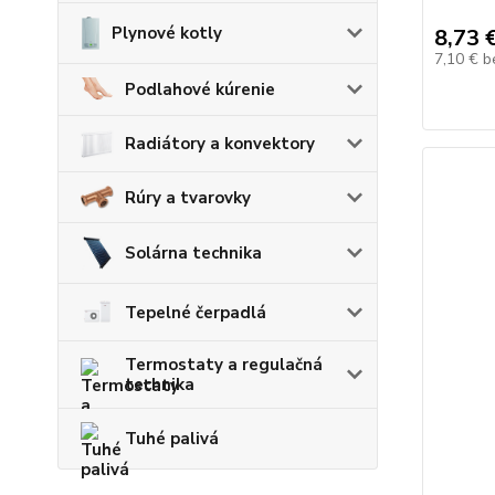
Plynové kotly
8,73 
7,10 €
b
Podlahové kúrenie
Radiátory a konvektory
Rúry a tvarovky
Solárna technika
Tepelné čerpadlá
Termostaty a regulačná
technika
Tuhé palivá