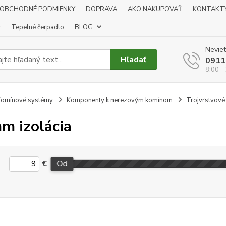
OBCHODNÉ PODMIENKY
DOPRAVA
AKO NAKUPOVAŤ
KONTAKT
y
Tepelné čerpadlo
BLOG
Neviet
Hľadať
0911
8:00 -
omínové systémy
Komponenty k nerezovým komínom
Trojvrstvové 
m izolácia
€
Od