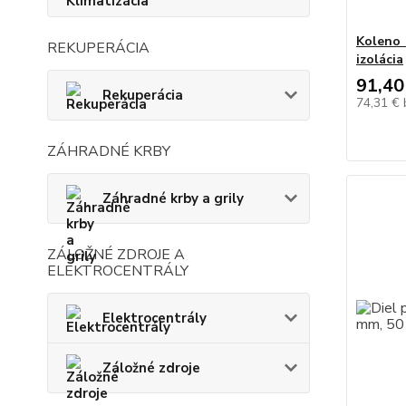
Koleno 1
REKUPERÁCIA
izolácia
91,40
Rekuperácia
74,31 €
ZÁHRADNÉ KRBY
Záhradné krby a grily
ZÁLOŽNÉ ZDROJE A
ELEKTROCENTRÁLY
Elektrocentrály
Záložné zdroje