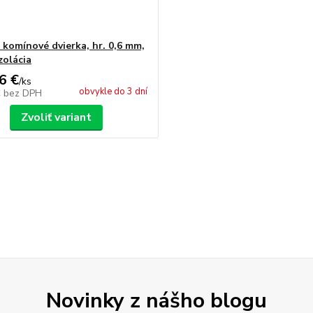
e komínové dvierka, hr. 0,6 mm,
zolácia
6 €
/
ks
obvykle do 3 dní
€
bez DPH
Zvoliť variant
Novinky z nášho blogu