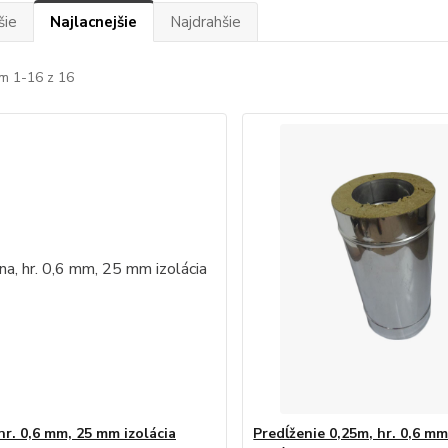
šie
Najlacnejšie
Najdrahšie
m 1-16 z 16
hr. 0,6 mm, 25 mm izolácia
Predĺženie 0,25m, hr. 0,6 m