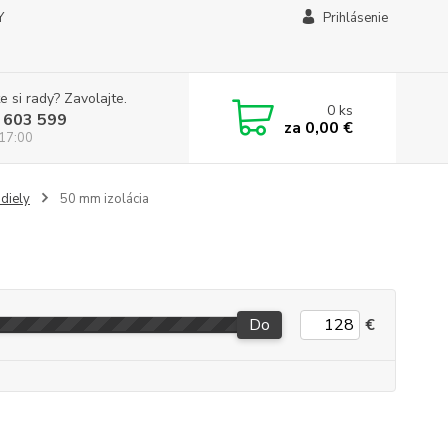
Y
Prihlásenie
e si rady? Zavolajte.
0
ks
 603 599
za
0,00 €
 17:00
diely
50 mm izolácia
Do
€