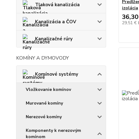
Predĺže
Tlaková kanalizácia
izolácia
36,30
Kanalizácia a ČOV
29,51 €
Kanalizačné rúry
KOMÍNY A DYMOVODY
Komínové systémy
Vložkovanie komínov
Murované komíny
Nerezové komíny
Komponenty k nerezovým
komínom