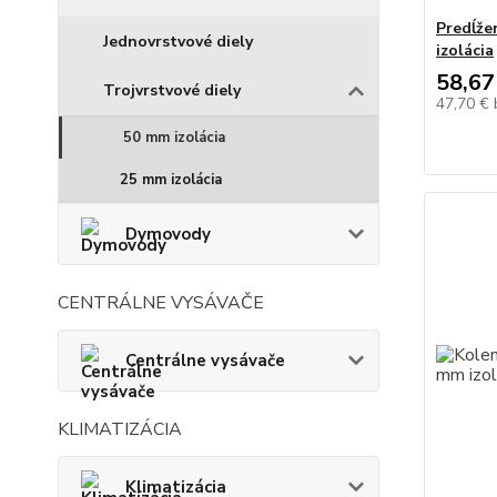
Predĺže
Jednovrstvové diely
izolácia
58,67
Trojvrstvové diely
47,70 €
50 mm izolácia
25 mm izolácia
Dymovody
CENTRÁLNE VYSÁVAČE
Centrálne vysávače
KLIMATIZÁCIA
Klimatizácia