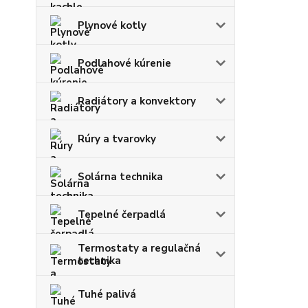
Plynové kotly
Podlahové kúrenie
Radiátory a konvektory
Rúry a tvarovky
Solárna technika
Tepelné čerpadlá
Termostaty a regulačná
technika
Tuhé palivá