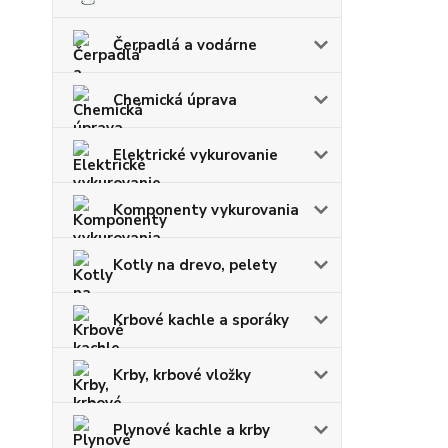
Čerpadlá a vodárne
Chemická úprava
Elektrické vykurovanie
Komponenty vykurovania
Kotly na drevo, pelety
Krbové kachle a sporáky
Krby, krbové vložky
Plynové kachle a krby