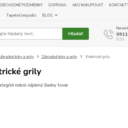
OBCHODNÉ PODMIENKY
DOPRAVA
AKO NAKUPOVAŤ
KONTAKT
y
Tepelné čerpadlo
BLOG
Neviet
Hľadať
0911
8:00 -
áhradné krby a grily
Záhradné krby a grily
Elektrické grily
rické grily
ategórii nebol nájdený žiadny tovar.