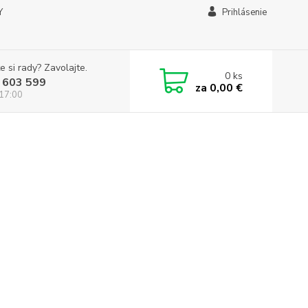
Y
Prihlásenie
e si rady? Zavolajte.
0
ks
 603 599
za
0,00 €
 17:00