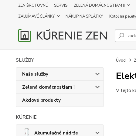
ZEN ŠROTOVNÉ
SERVIS
ZELENÁ DOMÁCNOSTIAM II
ZAUJÍMAVÉ ČLÁNKY
NÁKUP NA SPLÁTKY
Kotol na pelet
SLUŽBY
Úvod
Z
Elekt
Naše služby
Zelená domácnostiam !
V tejto k
Akciové produkty
KÚRENIE
Akumulačné nádrže