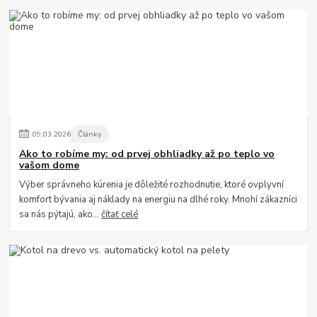
09
.
03
.
2026
Články
Ako to robíme my: od prvej obhliadky až po teplo vo
vašom dome
Výber správneho kúrenia je dôležité rozhodnutie, ktoré ovplyvní
komfort bývania aj náklady na energiu na dlhé roky. Mnohí zákazníci
sa nás pýtajú, ako...
čítať celé