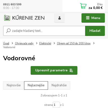
0
ks
0911 603 599
za
0,00 €
8:00 - 17:00
Menu
Hľadať
Úvod
Ohrievače vody
Elektrické
Objem od 150 do 200 litrov
Vodorovné
Vodorovné
Upresniť parametre
Najnovšie
Najlacnejšie
Najdrahšie
Zobrazujem 1-1 z 1
strana
z 1