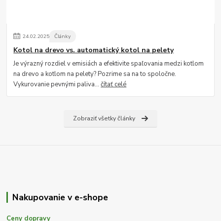
24
.
02
.
2025
Články
Kotol na drevo vs. automatický kotol na pelety
Je výrazný rozdiel v emisiách a efektivite spaľovania medzi kotlom
na drevo a kotlom na pelety? Pozrime sa na to spoločne.
Vykurovanie pevnými paliva...
čítať celé
Zobraziť všetky články
Nakupovanie v e-shope
Ceny dopravy