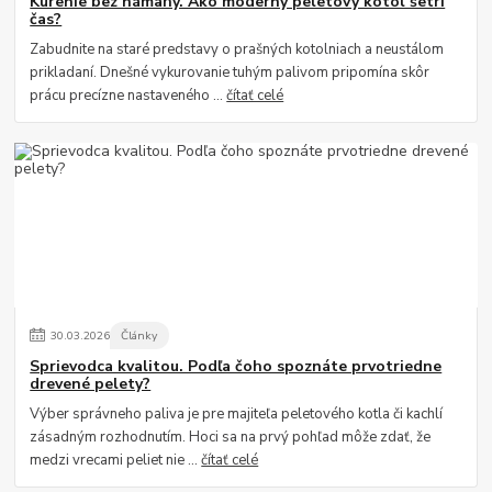
Kúrenie bez námahy. Ako moderný peletový kotol šetrí
čas?
Zabudnite na staré predstavy o prašných kotolniach a neustálom
prikladaní. Dnešné vykurovanie tuhým palivom pripomína skôr
prácu precízne nastaveného ...
čítať celé
30
.
03
.
2026
Články
Sprievodca kvalitou. Podľa čoho spoznáte prvotriedne
drevené pelety?
Výber správneho paliva je pre majiteľa peletového kotla či kachlí
zásadným rozhodnutím. Hoci sa na prvý pohľad môže zdať, že
medzi vrecami peliet nie ...
čítať celé