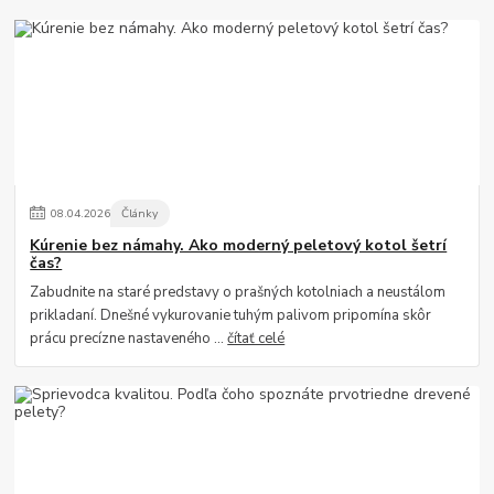
08
.
04
.
2026
Články
Kúrenie bez námahy. Ako moderný peletový kotol šetrí
čas?
Zabudnite na staré predstavy o prašných kotolniach a neustálom
prikladaní. Dnešné vykurovanie tuhým palivom pripomína skôr
prácu precízne nastaveného ...
čítať celé