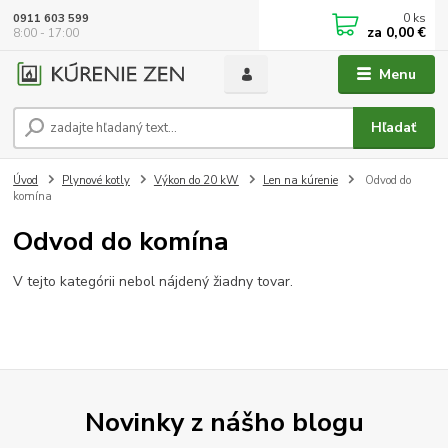
0
ks
0911 603 599
za
0,00 €
8:00 - 17:00
Menu
Hľadať
Úvod
Plynové kotly
Výkon do 20 kW
Len na kúrenie
Odvod do
komína
Odvod do komína
V tejto kategórii nebol nájdený žiadny tovar.
Novinky z nášho blogu