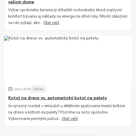
vašom dome
Výber správneho kúrenia je dôležité rozhodnutie, ktoré ovplyvní
komfort bývania aj náklady na energiu na dlhé roky. Mnohí zákazníci
sa nás pýtajú, ako...
čítať celé
24
.
02
.
2025
Články
Kotol na drevo vs. automatický kotol na pelety
Je výrazný rozdiel v emisiách a efektivite spaľovania medzi kotlom
na drevo a kotlom na pelety? Pozrime sa na to spoločne.
Vykurovanie pevnými paliva...
čítať celé