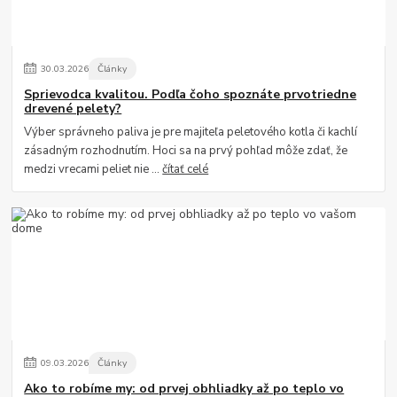
30
.
03
.
2026
Články
Sprievodca kvalitou. Podľa čoho spoznáte prvotriedne
drevené pelety?
Výber správneho paliva je pre majiteľa peletového kotla či kachlí
zásadným rozhodnutím. Hoci sa na prvý pohľad môže zdať, že
medzi vrecami peliet nie ...
čítať celé
09
.
03
.
2026
Články
Ako to robíme my: od prvej obhliadky až po teplo vo