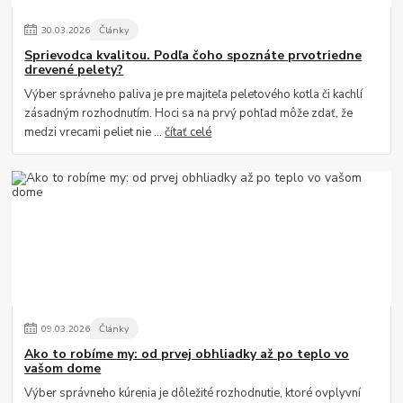
30
.
03
.
2026
Články
Sprievodca kvalitou. Podľa čoho spoznáte prvotriedne
drevené pelety?
Výber správneho paliva je pre majiteľa peletového kotla či kachlí
zásadným rozhodnutím. Hoci sa na prvý pohľad môže zdať, že
medzi vrecami peliet nie ...
čítať celé
09
.
03
.
2026
Články
Ako to robíme my: od prvej obhliadky až po teplo vo
vašom dome
Výber správneho kúrenia je dôležité rozhodnutie, ktoré ovplyvní