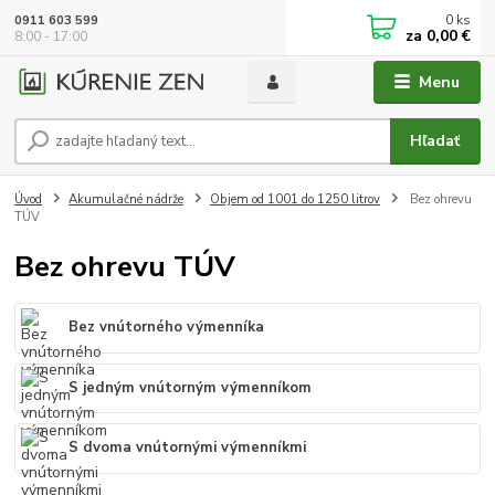
0
ks
0911 603 599
za
0,00 €
8:00 - 17:00
Menu
Hľadať
Úvod
Akumulačné nádrže
Objem od 1001 do 1250 litrov
Bez ohrevu
TÚV
Bez ohrevu TÚV
Bez vnútorného výmenníka
S jedným vnútorným výmenníkom
S dvoma vnútornými výmenníkmi