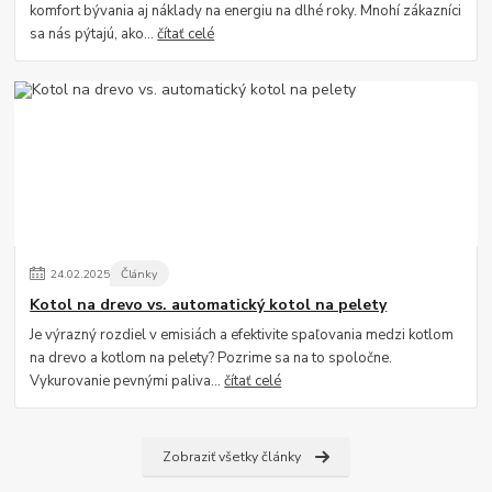
komfort bývania aj náklady na energiu na dlhé roky. Mnohí zákazníci
sa nás pýtajú, ako...
čítať celé
24
.
02
.
2025
Články
Kotol na drevo vs. automatický kotol na pelety
Je výrazný rozdiel v emisiách a efektivite spaľovania medzi kotlom
na drevo a kotlom na pelety? Pozrime sa na to spoločne.
Vykurovanie pevnými paliva...
čítať celé
Zobraziť všetky články