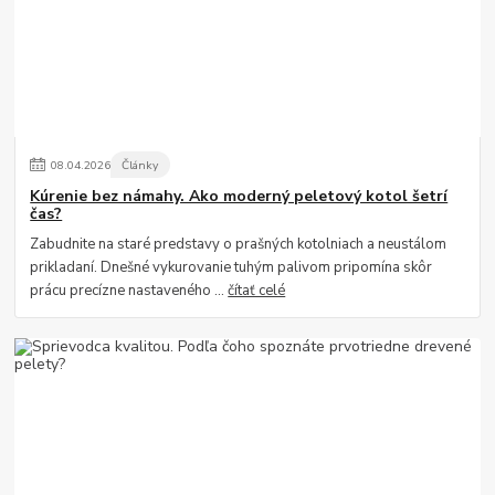
08
.
04
.
2026
Články
Kúrenie bez námahy. Ako moderný peletový kotol šetrí
čas?
Zabudnite na staré predstavy o prašných kotolniach a neustálom
prikladaní. Dnešné vykurovanie tuhým palivom pripomína skôr
prácu precízne nastaveného ...
čítať celé