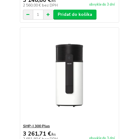
3 148,80 €
/
ks
obvykle do 3 dní
2 560,00 €
bez DPH
Pridať do košíka
SHP-I 300 Plus
3 261,71 €
/
ks
obvykle do 3 dní
2 651,80 €
bez DPH