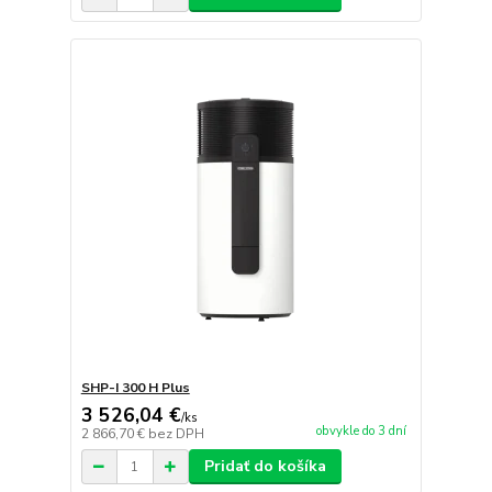
SHP-I 300 H Plus
3 526,04 €
/
ks
obvykle do 3 dní
2 866,70 €
bez DPH
Pridať do košíka