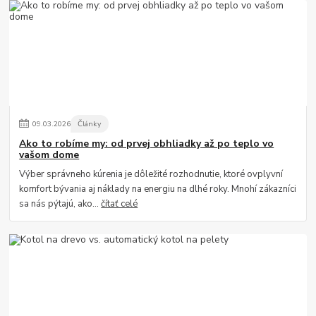
09
.
03
.
2026
Články
Ako to robíme my: od prvej obhliadky až po teplo vo
vašom dome
Výber správneho kúrenia je dôležité rozhodnutie, ktoré ovplyvní
komfort bývania aj náklady na energiu na dlhé roky. Mnohí zákazníci
sa nás pýtajú, ako...
čítať celé