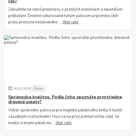
čas?
Zabudnite na staré predstavy o prašných kotolniach a neustálom
prikladaní. Dnešné vykurovanie tuhým palivom pripomína skôr
prácu precízne nastaveného ...
čítať celé
30
.
03
.
2026
Články
Sprievodca kvalitou. Podľa čoho spoznáte prvotriedne
drevené pelety?
Výber správneho paliva je pre majiteľa peletového kotla či kachlí
zásadným rozhodnutím. Hoci sa na prvý pohľad môže zdať, že
medzi vrecami peliet nie ...
čítať celé