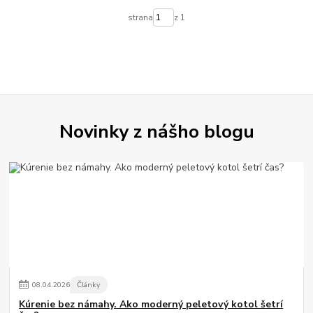
strana
z 1
Novinky z nášho blogu
08
.
04
.
2026
Články
Kúrenie bez námahy. Ako moderný peletový kotol šetrí