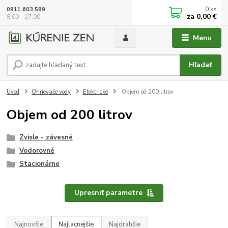
0
ks
0911 603 599
za
0,00 €
8:00 - 17:00
Menu
Hľadať
Úvod
Ohrievače vody
Elektrické
Objem od 200 litrov
Objem od 200 litrov
Zvisle - závesné
Vodorovné
Stacionárne
Upresniť parametre
Najnovšie
Najlacnejšie
Najdrahšie