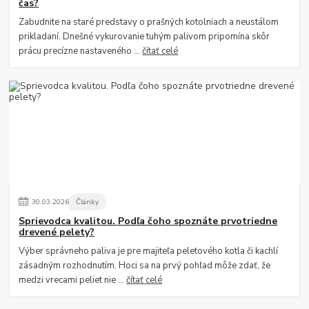
čas?
Zabudnite na staré predstavy o prašných kotolniach a neustálom
prikladaní. Dnešné vykurovanie tuhým palivom pripomína skôr
prácu precízne nastaveného ...
čítať celé
30
.
03
.
2026
Články
Sprievodca kvalitou. Podľa čoho spoznáte prvotriedne
drevené pelety?
Výber správneho paliva je pre majiteľa peletového kotla či kachlí
zásadným rozhodnutím. Hoci sa na prvý pohľad môže zdať, že
medzi vrecami peliet nie ...
čítať celé