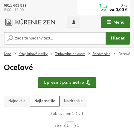
0
ks
0911 603 599
za
0,00 €
8:00 - 17:00
Menu
Hľadať
Úvod
Krby, krbové vložky
Teplovodné na drevo
Rohové sklo
Oceľové
Oceľové
Upresniť parametre
Najnovšie
Najlacnejšie
Najdrahšie
Zobrazujem 1-1 z 1
strana
z 1