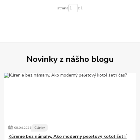
strana
z 1
Novinky z nášho blogu
08
.
04
.
2026
Články
Kúrenie bez námahy. Ako moderný peletový kotol šetrí