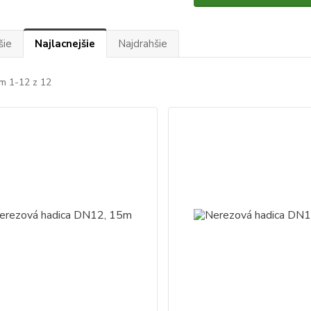
šie
Najlacnejšie
Najdrahšie
m 1-12 z 12