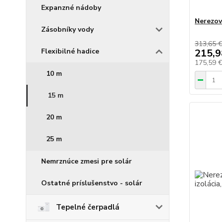
Expanzné nádoby
Nerezov
Zásobníky vody
313,65 
215,9
Flexibilné hadice
175,59 
10 m
15 m
20 m
25 m
Nemrznúce zmesi pre solár
Ostatné príslušenstvo - solár
Tepelné čerpadlá