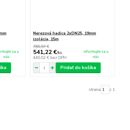
3mm
Nerezová hadica 2xDN25, 19mm
izolácia, 15m
785,97 €
541,22 €
ormujte sa u
informujte sa u
/
ks
nás
nás
440,02 €
bez DPH
íka
Pridať do košíka
strana
z 1