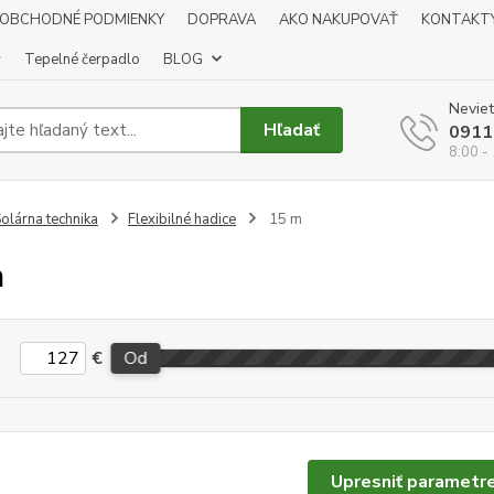
OBCHODNÉ PODMIENKY
DOPRAVA
AKO NAKUPOVAŤ
KONTAKT
y
Tepelné čerpadlo
BLOG
Neviet
Hľadať
0911
8:00 -
olárna technika
Flexibilné hadice
15 m
m
€
Od
Upresniť parametr