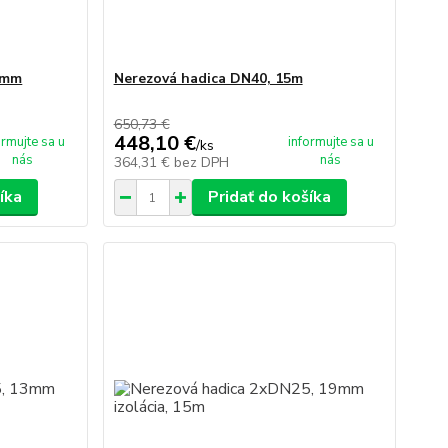
9mm
Nerezová hadica DN40, 15m
650,73 €
448,10 €
ormujte sa u
informujte sa u
/
ks
nás
nás
364,31 €
bez DPH
íka
Pridať do košíka