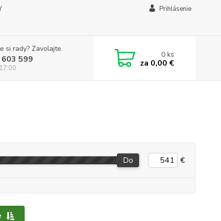
Y
Prihlásenie
e si rady? Zavolajte.
0
ks
 603 599
za
0,00 €
 17:00
Do
€
e