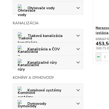
Ohrievače vody
KANALIZÁCIA
Nerezov
izolácia
Tlaková kanalizácia
658,67 
453,5
368,75 
Kanalizácia a ČOV
Kanalizačné rúry
KOMÍNY A DYMOVODY
Komínové systémy
Dymovody