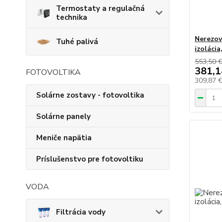
Termostaty a regulačná
technika
Nerezov
Tuhé palivá
izolácia
553,50 
381,1
FOTOVOLTIKA
309,87 
Solárne zostavy - fotovoltika
Solárne panely
Meniče napätia
Príslušenstvo pre fotovoltiku
VODA
Filtrácia vody