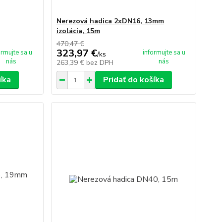
Nerezová hadica 2xDN16, 13mm
izolácia, 15m
470,47 €
323,97 €
ormujte sa u
informujte sa u
/
ks
nás
nás
263,39 €
bez DPH
íka
Pridať do košíka