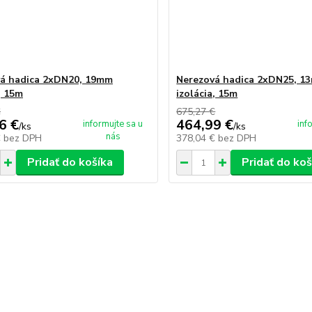
á hadica 2xDN20, 19mm
Nerezová hadica 2xDN25, 1
, 15m
izolácia, 15m
€
675,27 €
6 €
464,99 €
informujte sa u
inf
/
ks
/
ks
nás
€
bez DPH
378,04 €
bez DPH
Pridať do košíka
Pridať do koš