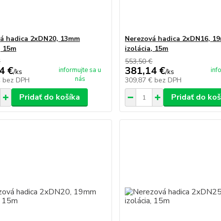
á hadica 2xDN20, 13mm
Nerezová hadica 2xDN16, 1
, 15m
izolácia, 15m
€
553,50 €
4 €
381,14 €
informujte sa u
inf
/
ks
/
ks
nás
€
bez DPH
309,87 €
bez DPH
Pridať do košíka
Pridať do koš