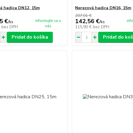
á hadica DN12, 15m
Nerezová hadica DN16, 15m
€
207,01 €
5 €
142,56 €
informujte sa u
inf
/
ks
/
ks
nás
€
bez DPH
115,90 €
bez DPH
Pridať do košíka
Pridať do koš