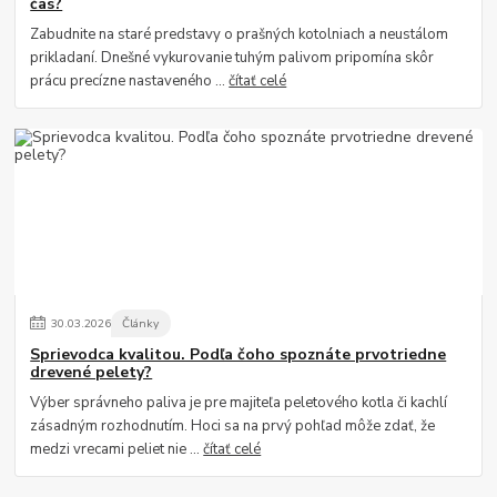
čas?
Zabudnite na staré predstavy o prašných kotolniach a neustálom
prikladaní. Dnešné vykurovanie tuhým palivom pripomína skôr
prácu precízne nastaveného ...
čítať celé
30
.
03
.
2026
Články
Sprievodca kvalitou. Podľa čoho spoznáte prvotriedne
drevené pelety?
Výber správneho paliva je pre majiteľa peletového kotla či kachlí
zásadným rozhodnutím. Hoci sa na prvý pohľad môže zdať, že
medzi vrecami peliet nie ...
čítať celé