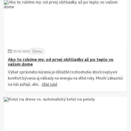
09
.
03
.
2026
Články
Ako to robíme my: od prvej obhliadky až po teplo vo
vašom dome
Výber správneho kúrenia je dôležité rozhodnutie, ktoré ovplyvní
komfort bývania aj náklady na energiu na dlhé roky. Mnohí zákazníci
sa nás pýtajú, ako...
čítať celé