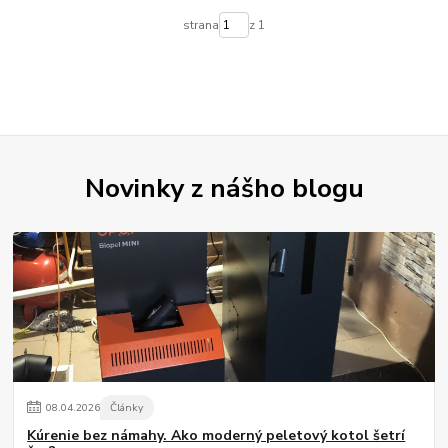
strana
z 1
Novinky z nášho blogu
08
.
04
.
2026
Články
Kúrenie bez námahy. Ako moderný peletový kotol šetrí