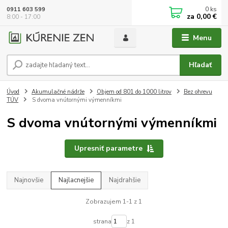
0
ks
0911 603 599
za
0,00 €
8:00 - 17:00
Menu
Hľadať
Úvod
Akumulačné nádrže
Objem od 801 do 1000 litrov
Bez ohrevu
TÚV
S dvoma vnútornými výmenníkmi
S dvoma vnútornými výmenníkmi
Upresniť parametre
Najnovšie
Najlacnejšie
Najdrahšie
Zobrazujem 1-1 z 1
strana
z 1