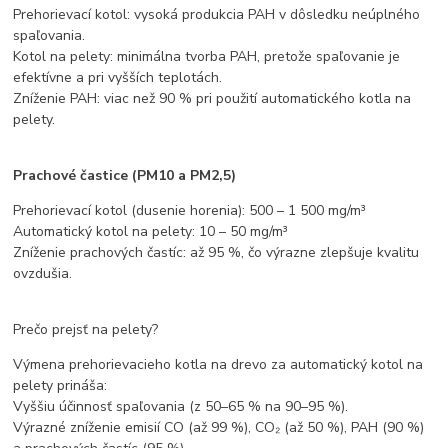
Prehorievací kotol: vysoká produkcia PAH v dôsledku neúplného
spaľovania.
Kotol na pelety: minimálna tvorba PAH, pretože spaľovanie je
efektívne a pri vyšších teplotách.
Zníženie PAH: viac než 90 % pri použití automatického kotla na
pelety.
Prachové častice (PM10 a PM2,5)
Prehorievací kotol (dusenie horenia): 500 – 1 500 mg/m³
Automatický kotol na pelety: 10 – 50 mg/m³
Zníženie prachových častíc: až 95 %, čo výrazne zlepšuje kvalitu
ovzdušia.
Prečo prejsť na pelety?
Výmena prehorievacieho kotla na drevo za automatický kotol na
pelety prináša:
Vyššiu účinnosť spaľovania (z 50–65 % na 90–95 %).
Výrazné zníženie emisií CO (až 99 %), CO₂ (až 50 %), PAH (90 %)