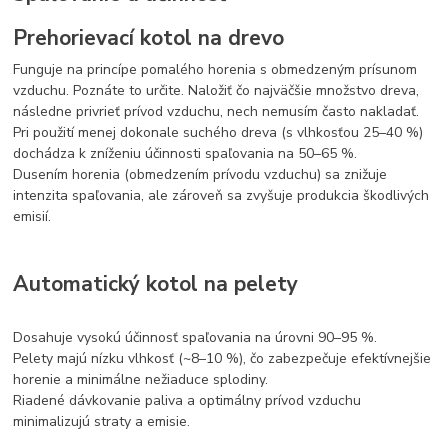
Prehorievací kotol na drevo
Funguje na princípe pomalého horenia s obmedzeným prísunom
vzduchu. Poznáte to určite. Naložiť čo najväčšie množstvo dreva,
následne privrieť prívod vzduchu, nech nemusím často nakladať.
Pri použití menej dokonale suchého dreva (s vlhkosťou 25–40 %)
dochádza k zníženiu účinnosti spaľovania na 50–65 %.
Dusením horenia (obmedzením prívodu vzduchu) sa znižuje
intenzita spaľovania, ale zároveň sa zvyšuje produkcia škodlivých
emisií.
Automatický kotol na pelety
Dosahuje vysokú účinnosť spaľovania na úrovni 90–95 %.
Pelety majú nízku vlhkosť (~8–10 %), čo zabezpečuje efektívnejšie
horenie a minimálne nežiaduce splodiny.
Riadené dávkovanie paliva a optimálny prívod vzduchu
minimalizujú straty a emisie.