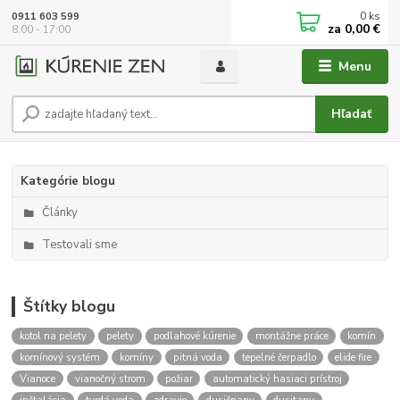
0
ks
0911 603 599
za
0,00 €
8:00 - 17:00
Menu
Hľadať
Kategórie blogu
Články
Testovali sme
Štítky blogu
kotol na pelety
pelety
podlahové kúrenie
montážne práce
komín
komínový systém
komíny
pitná voda
tepelné čerpadlo
elide fire
Vianoce
vianočný strom
požiar
automatický hasiaci prístroj
inštalácia
tvrdá voda
zdravie
dusičnany
dusitany