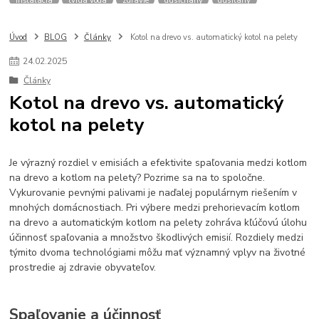
kotly na pelety
kachle na pelety
kúrenie peletami
tipy a rady
peletové vykurovanie
vyhody peletového vykurovania
Úvod
BLOG
Články
Kotol na drevo vs. automatický kotol na pelety
moderný peletový kotol
24
.
02
.
2025
Články
Kotol na drevo vs. automatický
kotol na pelety
Je výrazný rozdiel v emisiách a efektivite spaľovania medzi kotlom
na drevo a kotlom na pelety? Pozrime sa na to spoločne.
Vykurovanie pevnými palivami je naďalej populárnym riešením v
mnohých domácnostiach. Pri výbere medzi prehorievacím kotlom
na drevo a automatickým kotlom na pelety zohráva kľúčovú úlohu
účinnosť spaľovania a množstvo škodlivých emisií. Rozdiely medzi
týmito dvoma technológiami môžu mať významný vplyv na životné
prostredie aj zdravie obyvateľov.
Spaľovanie a účinnosť