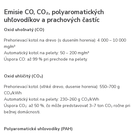
Emisie CO, CO₂, polyaromatických
uhľovodíkov a prachových častíc
Oxid uhoľnatý (CO)
Prehorievací kotol na drevo (s dusením horenia): 4 000 – 10 000
mg/m³
Automatický kotol na pelety: 50 – 200 mg/m³
Úspora CO: až 99 % pri prechode na pelety.
Oxid uhličitý (CO₂)
Prehorievací kotol (vlhké drevo, dusenie horenia): 550–700 g
CO₂/kWh
Automatický kotol na pelety: 230–260 g CO₂/kWh
Úspora CO₂: až 50 %, čo môže predstavovať 3–7 ton CO₂ ročne pri
bežnej domácnosti.
Polyaromatické uhľovodíky (PAH)