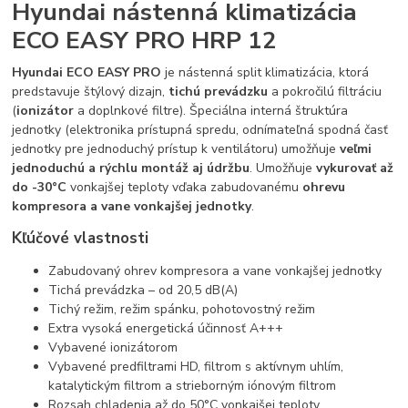
Hyundai nástenná klimatizácia
ECO EASY PRO HRP 12
Hyundai ECO EASY PRO
je nástenná split klimatizácia, ktorá
predstavuje štýlový dizajn,
tichú prevádzku
a pokročilú filtráciu
(
ionizátor
a doplnkové filtre). Špeciálna interná štruktúra
jednotky (elektronika prístupná spredu, odnímateľná spodná časť
jednotky pre jednoduchý prístup k ventilátoru) umožňuje
veľmi
jednoduchú a rýchlu montáž aj údržbu
. Umožňuje
vykurovať až
do -30°C
vonkajšej teploty vďaka zabudovanému
ohrevu
kompresora a vane vonkajšej jednotky
.
Kľúčové vlastnosti
Zabudovaný ohrev kompresora a vane vonkajšej jednotky
Tichá prevádzka – od 20,5 dB(A)
Tichý režim, režim spánku, pohotovostný režim
Extra vysoká energetická účinnosť A+++
Vybavené ionizátorom
Vybavené predfiltrami HD, filtrom s aktívnym uhlím,
katalytickým filtrom a strieborným iónovým filtrom
Rozsah chladenia až do 50°C vonkajšej teploty