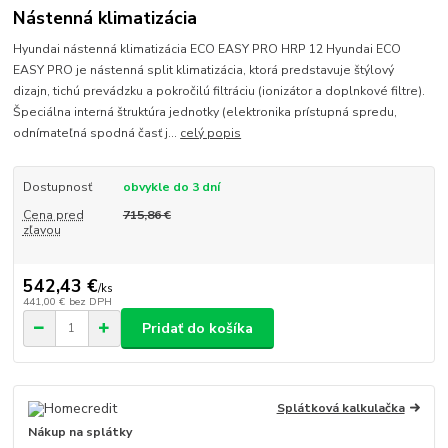
Nástenná klimatizácia
Hyundai nástenná klimatizácia ECO EASY PRO HRP 12 Hyundai ECO
EASY PRO je nástenná split klimatizácia, ktorá predstavuje štýlový
dizajn, tichú prevádzku a pokročilú filtráciu (ionizátor a doplnkové filtre).
Špeciálna interná štruktúra jednotky (elektronika prístupná spredu,
odnímateľná spodná časť j...
celý popis
Dostupnosť
obvykle do 3 dní
Cena pred
715,86 €
zľavou
542,43 €
/
ks
441,00 €
bez DPH
Pridať do košíka
Splátková kalkulačka
Nákup na splátky