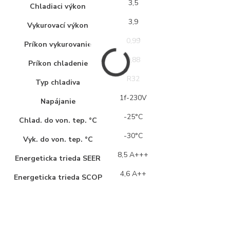
3,5
Chladiaci výkon
3,9
Vykurovací výkon
0,99
Príkon vykurovanie
0,88
Príkon chladenie
R32
Typ chladiva
1f-230V
Napájanie
-25°C
Chlad. do von. tep. °C
-30°C
Vyk. do von. tep. °C
8,5 A+++
Energeticka trieda SEER
4,6 A++
Energeticka trieda SCOP