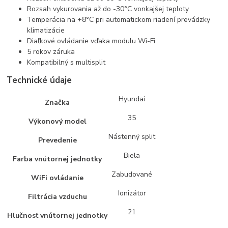
Rozsah vykurovania až do -30°C vonkajšej teploty
Temperácia na +8°C pri automatickom riadení prevádzky
klimatizácie
Diaľkové ovládanie vďaka modulu Wi-Fi
5 rokov záruka
Kompatibilný s multisplit
Technické údaje
Hyundai
Značka
35
Výkonový model
Nástenný split
Prevedenie
Biela
Farba vnútornej jednotky
Zabudované
WiFi ovládanie
Ionizátor
Filtrácia vzduchu
21
Hlučnosť vnútornej jednotky