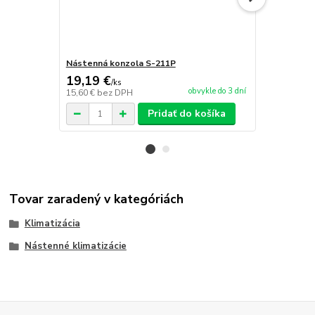
Nástenná konzola S-211P
Nástenná k
19,19 €
23,06 €
/
ks
/
k
obvykle do 3 dní
15,60 €
bez DPH
18,75 €
bez 
Pridať do košíka
Tovar zaradený v kategóriách
Klimatizácia
Nástenné klimatizácie