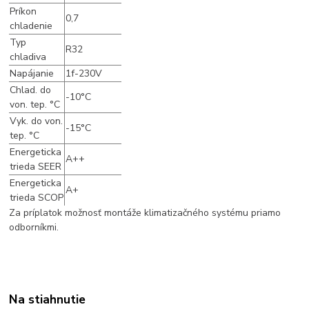
Príkon
0,7
chladenie
Typ
R32
chladiva
Napájanie
1f-230V
Chlad. do
-10°C
von. tep. °C
Vyk. do von.
-15°C
tep. °C
Energeticka
A++
trieda SEER
Energeticka
A+
trieda SCOP
Za príplatok možnosť montáže klimatizačného systému priamo
odborníkmi.
Na stiahnutie