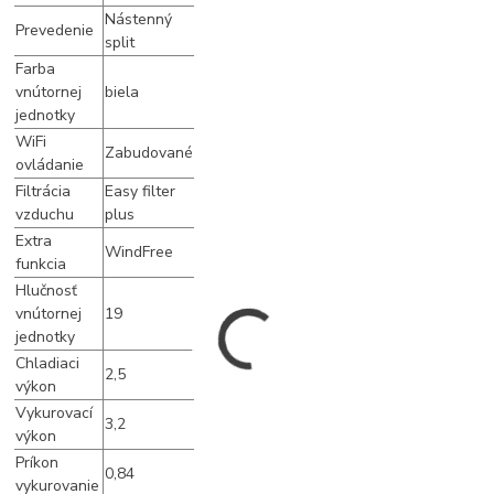
Nástenný
Prevedenie
split
Farba
vnútornej
biela
jednotky
WiFi
Zabudované
ovládanie
Filtrácia
Easy filter
vzduchu
plus
Extra
WindFree
funkcia
Hlučnosť
vnútornej
19
jednotky
Chladiaci
2,5
výkon
Vykurovací
3,2
výkon
Príkon
0,84
vykurovanie