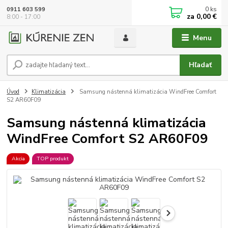
0
ks
0911 603 599
za
0,00 €
8:00 - 17:00
Menu
Hľadať
Úvod
Klimatizácia
Samsung nástenná klimatizácia WindFree Comfort
S2 AR60F09
Samsung nástenná klimatizácia
WindFree Comfort S2 AR60F09
Akcia
TOP produkt