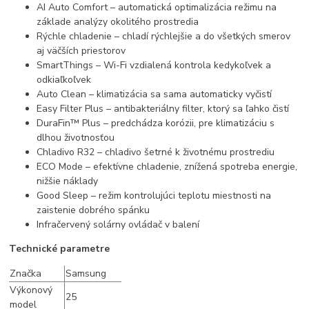
AI Auto Comfort – automatická optimalizácia režimu na
základe analýzy okolitého prostredia
Rýchle chladenie – chladí rýchlejšie a do všetkých smerov
aj väčších priestorov
SmartThings – Wi-Fi vzdialená kontrola kedykoľvek a
odkiaľkoľvek
Auto Clean – klimatizácia sa sama automaticky vyčistí
Easy Filter Plus – antibakteriálny filter, ktorý sa ľahko čistí
DuraFin™ Plus – predchádza korózii, pre klimatizáciu s
dlhou životnosťou
Chladivo R32 – chladivo šetrné k životnému prostrediu
ECO Mode – efektívne chladenie, znížená spotreba energie,
nižšie náklady
Good Sleep – režim kontrolujúci teplotu miestnosti na
zaistenie dobrého spánku
Infračervený solárny ovládač v balení
Technické parametre
Značka
Samsung
Výkonový
25
model