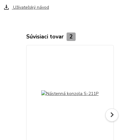
Užívateľský návod
Súvisiaci tovar
2