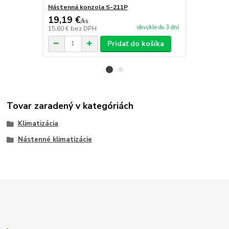
Nástenná konzola S-211P
Nástenná k
19,19 €
23,06 €
/
ks
/
k
obvykle do 3 dní
15,60 €
bez DPH
18,75 €
bez 
Pridať do košíka
Tovar zaradený v kategóriách
Klimatizácia
Nástenné klimatizácie