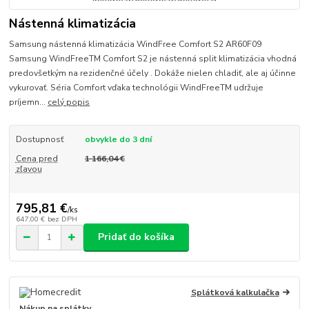
Nástenná klimatizácia
Samsung nástenná klimatizácia WindFree Comfort S2 AR60F09
Samsung WindFreeTM Comfort S2 je nástenná split klimatizácia vhodná
predovšetkým na rezidenčné účely . Dokáže nielen chladiť, ale aj účinne
vykurovať. Séria Comfort vďaka technológii WindFreeTM udržuje
príjemn...
celý popis
Dostupnosť
obvykle do 3 dní
Cena pred
1 166,04 €
zľavou
795,81 €
/
ks
647,00 €
bez DPH
Pridať do košíka
Splátková kalkulačka
Nákup na splátky