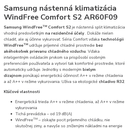
Samsung nástenná klimatizácia
WindFree Comfort S2 AR60F09
TM
Samsung WindFree
Comfort
S2
je nástenná split klimatizácia
vhodná predovšetkým
na rezidenčné účely
. Dokáže nielen
chladiť, ale aj účinne vykurovať. Séria Comfort vďaka
technológii
TM
WindFree
udržuje príjemné chladné prostredie
bez
akéhokoľvek prievanu chladného vzduchu
. Vďaka
inteligentným ovládacím prvkom sa prispôsobí osobným
preferenciám používateľa a vytvorí tak komfortné prostredie, ktoré
automaticky udržuje. Jednotky s moderným
bielym
dizajnom
ponúkajú energetickú účinnosť A++ v režime chladenia
a až A++ v režime vykurovania. Užíva sa ekologické
chladivo R32
.
Kľúčové vlastnosti
Energetická trieda A++ v režime chladenia, až A++ v režime
vykurovania
Tichá prevádzka – od 19 dB(A)
TM
WindFree
– získajte pocit príjemného chládku, nie
skutočnej zimy, a navyše so zníženými nákladmi na energie