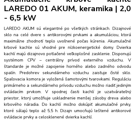
LAREDO 01 AKUM, keramika | 2,0
- 6,5 kW
LAREDO AKUM sú elegantné po všetkých stránkach. Dizajnové
sklo na celé dvere s antikorovými prvkami a akumuláciou, ktorá
maximálne zhodnotí teplo uvoľnené počas kúrenia. Akumulačné
krbové kachle sú vhodné pre nízkoenergetické domy. Dvierka
kachlí majú dizajnovo potlačené veľkoplošné zasklenie. Disponujú
systémom CPV – centrálny prívod externého vzduchu. V
štandarde je možné zapojenie horného alebo zadného odvodu
spalín. Predohrev sekundárneho vzduchu zaisťuje čisté sklo.
Spaľovacia komora je vyložená šamotovými tvarovkami. Reguláciu
primárneho a sekundárneho prívodu vzduchu možno riadiť jediným
ovládacím prvkom. V spodnej časti kachlí je uzatvárateľný
priestor, ktorý umožňuje uskladnenie menšej zásoby dreva alebo
krbového náradia. Do kachlí možno dokúpiť akumulačné prvky,
ktoré sálajú teplo až 5,5 h. Dizajn umocňujú leštené antikorové
ovládacie prvky a celosklenené dvierka kachlí.