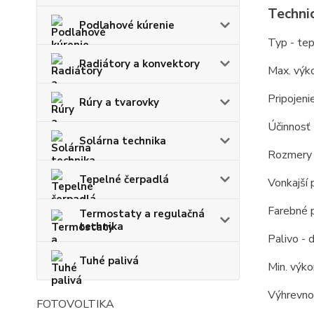
Technic
Podlahové kúrenie
Typ - te
Radiátory a konvektory
Max. výk
Pripojeni
Rúry a tvarovky
Účinnosť 
Solárna technika
Rozmery 
Tepelné čerpadlá
Vonkajší 
Farebné 
Termostaty a regulačná
technika
Palivo - 
Tuhé palivá
Min. výko
Výhrevno
FOTOVOLTIKA