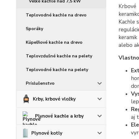
Veľké kachle nad 7,5 kW
Krbové 
keramik
Teplovodné kachle na drevo
Kachle 
regulác
Sporáky
keramik
Kúpeľňové kachle na drevo
alebo a
Teplovzdušné kachle na pelety
Vlastno
Ext
Teplovodné kachle na pelety
hor
Príslušenstvo
do
Vys
Krby, krbové vložky
lep
Reg
Plynové kachle a krby
aj 
Ele
vyr
Plynové kotly