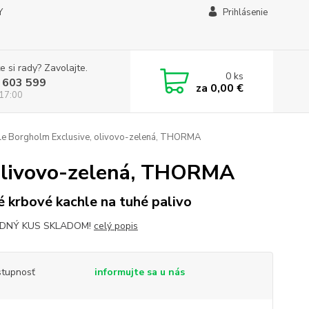
Y
Prihlásenie
e si rady? Zavolajte.
0
ks
 603 599
za
0,00 €
 17:00
le Borgholm Exclusive, olivovo-zelená, THORMA
 olivovo-zelená, THORMA
é krbové kachle na tuhé palivo
DNÝ KUS SKLADOM!
celý popis
tupnosť
informujte sa u nás