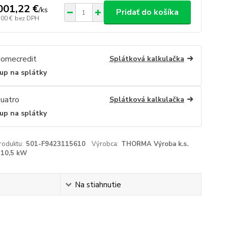
001,22 €
/
ks
Pridať do košíka
,00 €
bez DPH
Splátková kalkulačka
up na splátky
Splátková kalkulačka
up na splátky
roduktu:
501-F9423115610
Výrobca:
THORMA Výroba k.s.
10,5 kW
Na stiahnutie