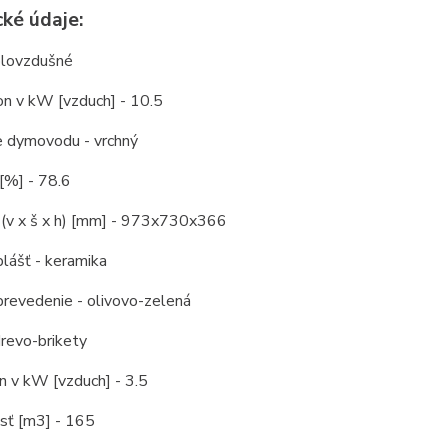
ké údaje:
plovzdušné
on v kW [vzduch] - 10.5
e dymovodu - vrchný
[%] - 78.6
(v x š x h) [mm] - 973x730x366
plášť - keramika
prevedenie - olivovo-zelená
drevo-brikety
n v kW [vzduch] - 3.5
sť [m3] - 165