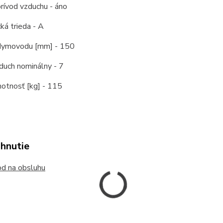
rívod vzduchu - áno
ká trieda - A
dymovodu [mm] - 150
duch nominálny - 7
otnosť [kg] - 115
ahnutie
d na obsluhu