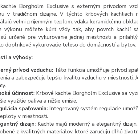
kachle Borgholm Exclusive s externým prívodom vz
ou v tradičnom dizajne. V týchto krbových kachliach 
sálajú veľmi príjemným teplom, vďaka keramickému obkla
ie výkonu môžete kúriť vždy tak, aby povrch kachlí
 sú určené pre vykurovanie jednej miestnosti a priľahlý
ko doplnkové vykurovacie teleso do domácností a bytov.
sti a výhody:
erný prívod vzduchu:
Táto funkcia umožňuje prívod spaľo
enia a zabezpečuje lepšiu kvalitu vzduchu v miestnosti. 
my.
oká účinnosť:
Krbové kachle Borgholm Exclusive sa vyz
šie využitie paliva a nižšie emisie.
ulácia spaľovania:
Integrovaný systém regulácie umožňu
teploty v miestnosti.
gantný dizajn:
Kachle majú moderný a elegantný dizajn, 
obené z kvalitných materiálov, ktoré zaručujú dlhú život