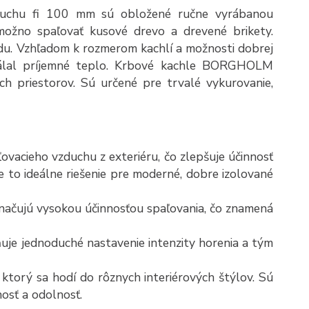
duchu fi 100 mm sú obložené ručne vyrábanou
možno spaľovať kusové drevo a drevené brikety.
du. Vzhľadom k rozmerom kachlí a možnosti dobrej
 sálal príjemné teplo. Krbové kachle BORGHOLM
ch priestorov. Sú určené pre trvalé vykurovanie,
vacieho vzduchu z exteriéru, čo zlepšuje účinnosť
Je to ideálne riešenie pre moderné, dobre izolované
načujú vysokou účinnosťou spaľovania, čo znamená
je jednoduché nastavenie intenzity horenia a tým
ktorý sa hodí do rôznych interiérových štýlov. Sú
nosť a odolnosť.