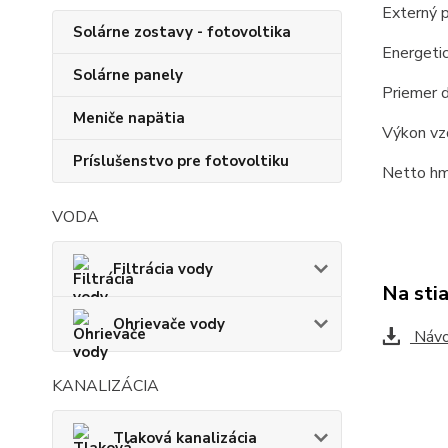
Externý p
Solárne zostavy - fotovoltika
Energetic
Solárne panely
Priemer 
Meniče napätia
Výkon vz
Príslušenstvo pre fotovoltiku
Netto hm
VODA
Filtrácia vody
Na sti
Ohrievače vody
Návo
KANALIZÁCIA
Tlaková kanalizácia