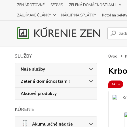
ZEN ŠROTOVNÉ
SERVIS
ZELENÁ DOMÁCNOSTIAM II
ZAUJÍMAVÉ ČLÁNKY
NÁKUP NA SPLÁTKY
Kotol na pelet
SLUŽBY
Úvod
K
Krbo
Naše služby
Zelená domácnostiam !
Akcia
Akciové produkty
KÚRENIE
Akumulačné nádrže