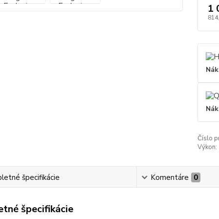
1 
814
Nák
Nák
Číslo p
Výkon:
etné špecifikácie
Komentáre
0
tné špecifikácie