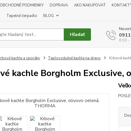
OBCHODNÉ PODMIENKY
DOPRAVA
AKO NAKUPOVAŤ
KONTAKT
y
Tepelné čerpadlo
BLOG
Neviet
Hľadať
0911
8:00 -
rbové kachle a sporáky
Teplovzdušné kachle na drevo
Krbové kach
vé kachle Borgholm Exclusive,
Veľk
POSLE
Dos