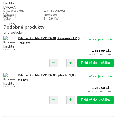
Číslo produktu:
Z-R-EVORA02
Výrobca:
Romotop
Výkon:
5 - 9,9 kW
Podobné produkty
Krbové kachle EVORA 01, keramika | 2,0
informujte sa u nás
- 6,5 kW
1 553,99 €
/
ks
1 263,41 €
bez DPH
Pridať do košíka
Krbové kachle EVORA 03, plech | 2,0 -
informujte sa u nás
6,5 kW
1 262,00 €
/
ks
1 026,02 €
bez DPH
Pridať do košíka