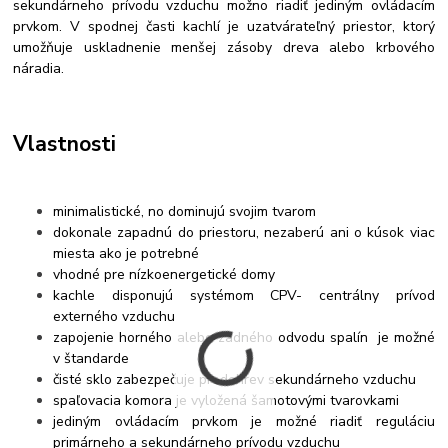
sekundárneho prívodu vzduchu možno riadiť jediným ovládacím
prvkom. V spodnej časti kachlí je uzatvárateľný priestor, ktorý
umožňuje uskladnenie menšej zásoby dreva alebo krbového
náradia.
Vlastnosti
minimalistické, no dominujú svojim tvarom
dokonale zapadnú do priestoru, nezaberú ani o kúsok viac
miesta ako je potrebné
vhodné pre nízkoenergetické domy
kachle disponujú systémom CPV- centrálny prívod
externého vzduchu
zapojenie horného alebo zadného odvodu spalín je možné
v štandarde
čisté sklo zabezpečuje predohrev sekundárneho vzduchu
spaľovacia komora je vyložená šamotovými tvarovkami
jediným ovládacím prvkom je možné riadiť reguláciu
primárneho a sekundárneho prívodu vzduchu