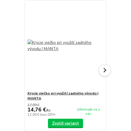
Krycie viečko pri využití zadného vývodu |
FLEXI HADIC
MANTA
17,99 €
10,00 €
14,76 €
8,20 €
informujte sa u
/
ks
/
ks
nás
12,00 €
bez DPH
6,67 €
bez D
Zvoliť variant