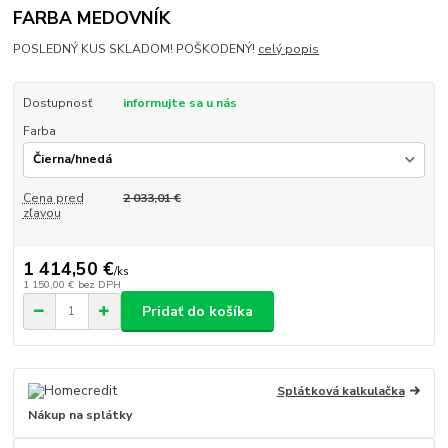
FARBA MEDOVNÍK
POSLEDNÝ KUS SKLADOM! POŠKODENÝ!
celý popis
Dostupnosť
informujte sa u nás
Farba
Cena pred
2 033,01 €
zľavou
1 414,50 €
/
ks
1 150,00 €
bez DPH
Pridať do košíka
Splátková kalkulačka
Nákup na splátky