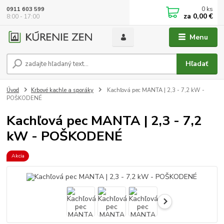
0
ks
0911 603 599
za
0,00 €
8:00 - 17:00
Menu
Hľadať
Úvod
Krbové kachle a sporáky
Kachľová pec MANTA | 2,3 - 7,2 kW -
POŠKODENÉ
Kachľová pec MANTA | 2,3 - 7,2
kW - POŠKODENÉ
Akcia