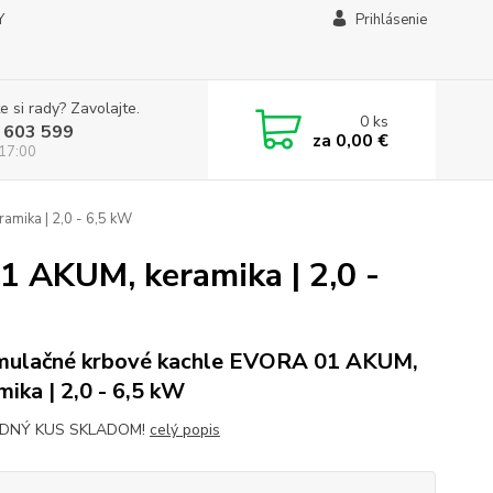
Y
Prihlásenie
e si rady? Zavolajte.
0
ks
 603 599
za
0,00 €
 17:00
mika | 2,0 - 6,5 kW
 AKUM, keramika | 2,0 -
ulačné krbové kachle EVORA 01 AKUM,
mika | 2,0 - 6,5 kW
DNÝ KUS SKLADOM!
celý popis