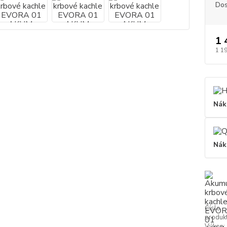
Dos
1 
1 1
Nák
Nák
Číslo
produkt
Výkon: