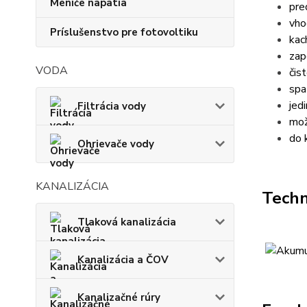
Meniče napätia
pre
vho
Príslušenstvo pre fotovoltiku
kac
zap
VODA
čis
spa
jed
Filtrácia vody
mož
do k
Ohrievače vody
KANALIZÁCIA
Techn
Tlaková kanalizácia
Kanalizácia a ČOV
Kanalizačné rúry