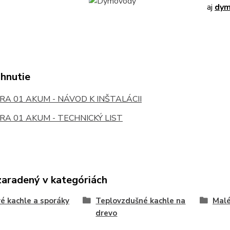
aj
dym
ahnutie
A 01 AKUM - NÁVOD K INŠTALÁCII
A 01 AKUM - TECHNICKÝ LIST
zaradený v kategóriách
é kachle a sporáky
Teplovzdušné kachle na
Malé
drevo