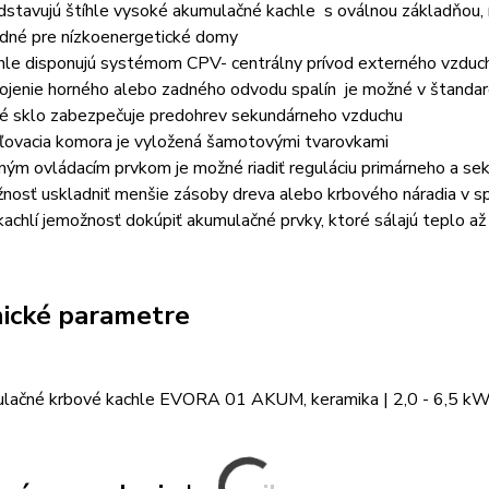
dstavujú štíhle vysoké akumulačné kachle s oválnou základňou
dné pre nízkoenergetické domy
hle disponujú systémom CPV- centrálny prívod externého vzduc
ojenie horného alebo zadného odvodu spalín je možné v štanda
té sklo zabezpečuje predohrev sekundárneho vzduchu
ľovacia komora je vyložená šamotovými tvarovkami
iným ovládacím prvkom je možné riadiť reguláciu primárneho a s
nosť uskladniť menšie zásoby dreva alebo krbového náradia v sp
achlí je
možnosť dokúpiť akumulačné prvky, ktoré sálajú teplo až
ické parametre