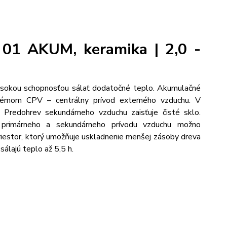
01 AKUM, keramika | 2,0 -
ysokou schopnosťou sálať dodatočné teplo. Akumulačné
stémom CPV – centrálny prívod externého vzduchu. V
Predohrev sekundárneho vzduchu zaisťuje čisté sklo.
 primárneho a sekundárneho prívodu vzduchu možno
 priestor, ktorý umožňuje uskladnenie menšej zásoby dreva
sálajú teplo až 5,5 h.