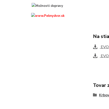
Na sti
EVOR
EVOR
Tovar 
Krbov