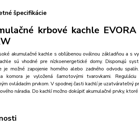
tné špecifikácie
ulačné krbové kachle EVORA 
 kW
ysoké akumulačné kachle s obľúbenou oválnou základňou a s v
achle sú vhodné pre nízkoenergetické domy. Disponujú sy
e je možné zapojenie horného alebo zadného odvodu spalín. 
cia komora je vyložená šamotovými tvarovkami. Reguláciu
diným ovládacím prvkom. V spodnej časti kachlí je uzatvárateľný
ového náradia. Do kachlí možno dokúpiť akumulačné prvky, ktoré 
nosti