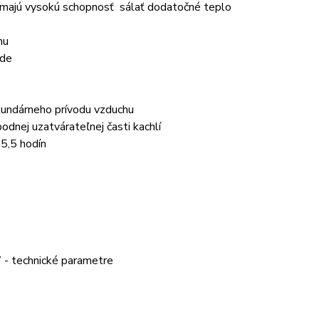
, majú vysokú schopnosť sálať dodatočné teplo
hu
rde
ekundárneho prívodu vzduchu
odnej uzatvárateľnej časti kachlí
 5,5 hodín