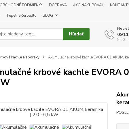
OBCHODNÉ PODMIENKY
DOPRAVA
AKO NAKUPOVAŤ
KONTAKT
y
Tepelné čerpadlo
BLOG
Neviet
Hľadať
0911
8:00 -
rbové kachle a sporáky
Akumulačné krbové kachle EVORA 01 AKUM, kera
ulačné krbové kachle EVORA 01
 kW
Akum
kera
POSLE