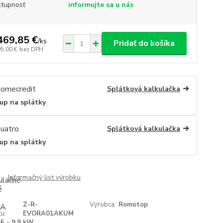
tupnosť
informujte sa u nás
469,85 €
/
ks
Pridať do košíka
95,00 €
bez DPH
Splátková kalkulačka
up na splátky
Splátková kalkulačka
up na splátky
Informačný list výrobku
Z-R-
Výrobca:
Romotop
u:
EVORA01AKUM
5 - 9,9 kW