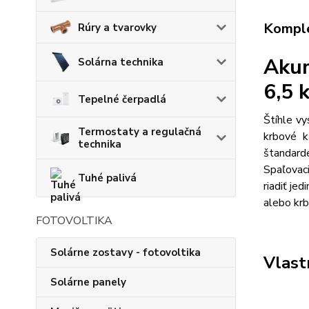
Komple
Rúry a tvarovky
Akum
Solárna technika
6,5
Tepelné čerpadlá
Štíhle v
Termostaty a regulačná
krbové k
technika
štandard
Spaľova
Tuhé palivá
riadiť je
alebo krb
FOTOVOLTIKA
Solárne zostavy - fotovoltika
Vlast
Solárne panely