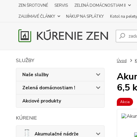
ZEN ŠROTOVNÉ
SERVIS
ZELENÁ DOMÁCNOSTIAM II
ZAUJÍMAVÉ ČLÁNKY
NÁKUP NA SPLÁTKY
Kotol na pelet
SLUŽBY
Úvod
K
Akum
Naše služby
6,5
Zelená domácnostiam !
Akciové produkty
Akcia
KÚRENIE
Akumulačné nádrže